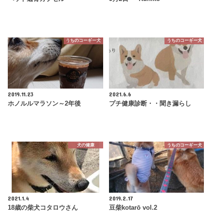
うちのコーギー犬
うちのコーギー犬
2019.11.23
2021.6.6
ホノルルマラソン～2年後
プチ健康診断・・聞き漏らし
犬の健康
うちのコーギー犬
2021.1.4
2019.2.17
18歳の柴犬コタロウさん
豆柴kotarō vol.2