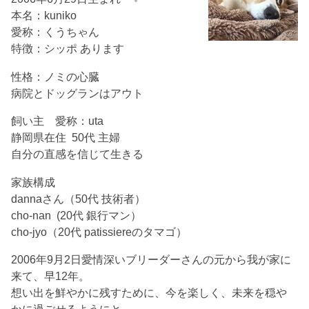
本名：kuniko
愛称：くうちゃん
特徴：シッポ あります
性格：ノミの心臓
病院とドッグランはアウト
飼い主 愛称：uta
静岡県在住 50代 主婦
自分の直感を信じて生きる
家族構成
dannaさん（50代 技術者）
cho-nan (20代 銀行マン）
cho-jyo（20代 patissiereのタマゴ）
2006年9月2日愛情深いブリーダーさんの元から我が家に
来て、早12年。
想い出を鮮やかに残すために、今を楽しく、未来を穏や