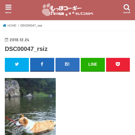
menu
search
HOME
DSC00047_rsiz
2018.12.24
DSC00047_rsiz
LINE