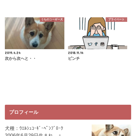
うちのコーギー犬
プライベート
2019.4.24
2018.11.14
次から次へと・・
ピンチ
プロフィール
犬種：ｳｴﾙｼｭｺｰｷﾞｰﾍﾟﾝﾌﾞﾛｰｸ
2006年6月29日生まれ ♀