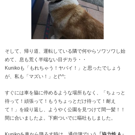
そして、帰り道、運転している隣で何やらソワソワし始
めて、息も荒く半端ない目ヂカラ・・
Kunikoも「もれちゃう！ヤバイ！」と思ったでしょう
が、私も「マズい！」と(^^;
すぐには車を脇に停めるような場所もなく、「ちょっと
待って！頑張って！もうちょっとだけ待って！耐え
て！」を繰り返し、ようやく公園を見つけて間一髪！！
間に合いましたよ。下痢ついでに嘔吐もしました。
Kunikoを車から降ろす時は、通信簿でいう
「協力性 A」