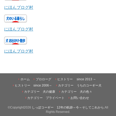
にほんブログ村
にほんブログ村
にほんブログ村
ホーム
プロローグ
ヒストリー since 2013 ～
ヒストリー since 2006～
カテゴリー うちのコーギー犬
カテゴリー 犬の健康
カテゴリー 犬の色々
カテゴリー プライベート
お問い合わせ
©Copyright2026
しっぽコーギー 12年の軌跡～今～そしてこれから
.All
Rights Reserved.