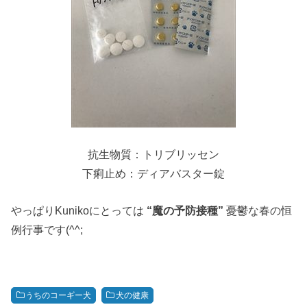
抗生物質：トリブリッセン
下痢止め：ディアバスター錠
やっぱりKunikoにとっては
“魔の予防接種”
憂鬱な春の恒
例行事です(^^;
うちのコーギー犬
犬の健康