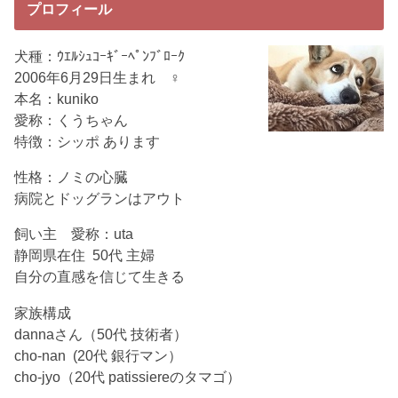
プロフィール
犬種：ｳｴﾙｼｭｺｰｷﾞｰﾍﾟﾝﾌﾞﾛｰｸ
2006年6月29日生まれ ♀
本名：kuniko
愛称：くうちゃん
特徴：シッポ あります
性格：ノミの心臓
病院とドッグランはアウト
飼い主 愛称：uta
静岡県在住 50代 主婦
自分の直感を信じて生きる
家族構成
dannaさん（50代 技術者）
cho-nan (20代 銀行マン）
cho-jyo（20代 patissiereのタマゴ）