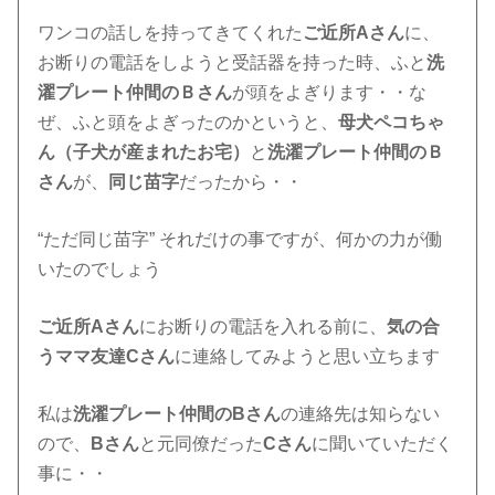
ワンコの話しを持ってきてくれた
ご近所Aさん
に、
お断りの電話をしようと受話器を持った時、ふと
洗
濯プレート仲間のＢさん
が頭をよぎります・・な
ぜ、ふと頭をよぎったのかというと、
母犬ペコちゃ
ん（子犬が産まれたお宅）
と
洗濯プレート仲間のＢ
さん
が、
同じ苗字
だったから・・
“ただ同じ苗字” それだけの事ですが、何かの力が働
いたのでしょう
ご近所Aさん
にお断りの電話を入れる前に、
気の合
うママ友達Cさん
に連絡してみようと思い立ちます
私は
洗濯プレート仲間のBさん
の連絡先は知らない
ので、
Bさん
と元同僚だった
Cさん
に聞いていただく
事に・・