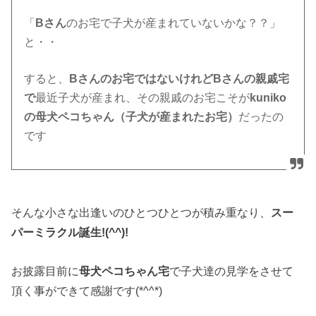
「
Bさん
のお宅で子犬が産まれていないかな？？」
と・・
すると、
Bさんのお宅ではないけれどBさんの親戚宅
で
最近子犬が産まれ、その親戚のお宅こそが
kuniko
の母犬ペコちゃん（子犬が産まれたお宅）
だったの
です
そんな小さな出逢いのひとつひとつが積み重なり、
スー
パーミラクル誕生!(^^)!
お披露目前に
母犬ペコちゃん宅
で子犬達の見学をさせて
頂く事ができて感謝です(*^^*)