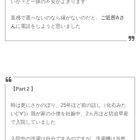
いか？と一抹の不安がよぎります
直感で選べないのなら縁がないのだと、
ご近所Aさ
ん
に電話をしようと思いました
【Part 2 】
時は更にさかのぼり、25年ほど前の話し（化石みた
い(;’∀’)）我が家の小僧を妊娠中、2ヵ月ほど切迫早産
で入院していました
入院中の洗濯は自分でするのですが、洗濯機は当然