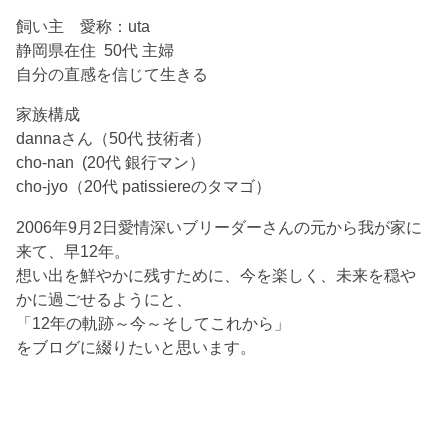
飼い主 愛称：uta
静岡県在住 50代 主婦
自分の直感を信じて生きる
家族構成
dannaさん（50代 技術者）
cho-nan (20代 銀行マン）
cho-jyo（20代 patissiereのタマゴ）
2006年9月2日愛情深いブリーダーさんの元から我が家に
来て、早12年。
想い出を鮮やかに残すために、今を楽しく、未来を穏や
かに過ごせるようにと、
「12年の軌跡～今～そしてこれから」
をブログに綴りたいと思います。