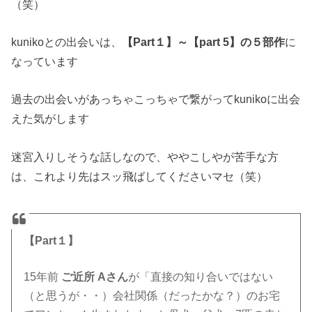
（笑）
kunikoとの出会いは、
【Part１】～【part 5】の５部作
に
なっています
過去の出会いがあっちゃこっちゃで繋がってkunikoに出会
えた気がします
迷宮入りしそうな話しなので、ややこしやが苦手な方
は、これより先はスッ飛ばしてくださいマセ（笑）
【Part１】
15年前
ご近所 Aさん
が「直接の知り合いではない
（と思うが・・）会社関係（だったかな？）のお宅