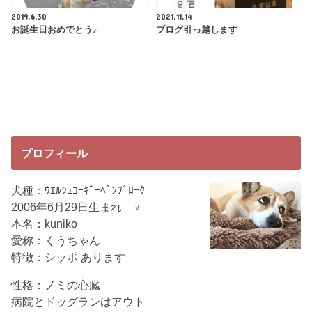
2019.6.30
2021.11.14
お誕生日おめでとう♪
ブログ引っ越します
プロフィール
犬種：ｳｴﾙｼｭｺｰｷﾞｰﾍﾟﾝﾌﾞﾛｰｸ
2006年6月29日生まれ ♀
本名：kuniko
愛称：くうちゃん
特徴：シッポ あります
性格：ノミの心臓
病院とドッグランはアウト