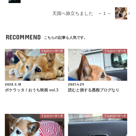
天国へ旅立ちました ～１～
RECOMMEND
こちらの記事も人気です。
うちのコーギー犬
うちのコーギー犬
2020.5.10
2021.4.29
ボケラッタ / おうち映画 vol.3
読むと損する愚痴ブログなり
うちのコーギー犬
うちのコーギー犬