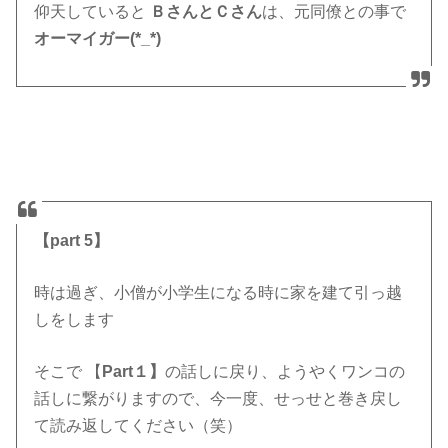
仰天していると
ＢさんとＣさん
は、元同僚との事で
オーマイガー(*_*)
【part 5】
時は過ぎ、小僧が小学生になる時に家を建て引っ越
しをします
そこで 【
Part１】
の話しに戻り、ようやくワンコの
話しに繋がりますので、今一度、せっせと巻き戻し
て読み返してください（笑）