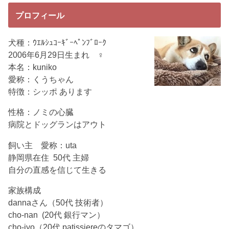
プロフィール
犬種：ｳｴﾙｼｭｺｰｷﾞｰﾍﾟﾝﾌﾞﾛｰｸ
2006年6月29日生まれ ♀
本名：kuniko
愛称：くうちゃん
特徴：シッポ あります
性格：ノミの心臓
病院とドッグランはアウト
飼い主 愛称：uta
静岡県在住 50代 主婦
自分の直感を信じて生きる
家族構成
dannaさん（50代 技術者）
cho-nan (20代 銀行マン）
cho-jyo（20代 patissiereのタマゴ）