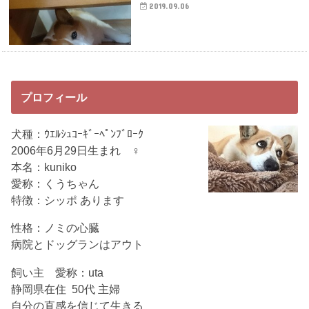
2019.09.06
プロフィール
犬種：ｳｴﾙｼｭｺｰｷﾞｰﾍﾟﾝﾌﾞﾛｰｸ
2006年6月29日生まれ ♀
本名：kuniko
愛称：くうちゃん
特徴：シッポ あります
性格：ノミの心臓
病院とドッグランはアウト
飼い主 愛称：uta
静岡県在住 50代 主婦
自分の直感を信じて生きる