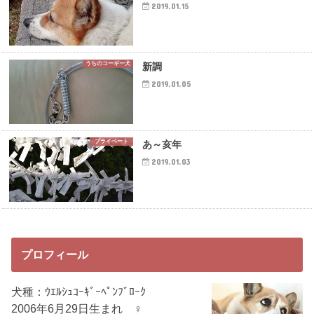
2019.01.15
うちのコーギー犬
新調
2019.01.05
プライベート
あ～亥年
2019.01.03
プロフィール
犬種：ｳｴﾙｼｭｺｰｷﾞｰﾍﾟﾝﾌﾞﾛｰｸ
2006年6月29日生まれ ♀