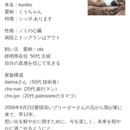
本名：kuniko
愛称：くうちゃん
特徴：シッポ あります
性格：ノミの心臓
病院とドッグランはアウト
飼い主 愛称：uta
静岡県在住 50代 主婦
自分の直感を信じて生きる
家族構成
dannaさん（50代 技術者）
cho-nan (20代 銀行マン）
cho-jyo（20代 patissiereのタマゴ）
2006年9月2日愛情深いブリーダーさんの元から我が家に
来て、早12年。
想い出を鮮やかに残すために、今を楽しく、未来を穏や
かに過ごせるようにと、