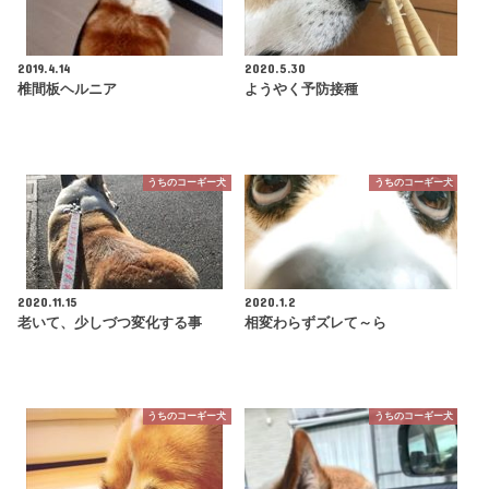
2019.4.14
2020.5.30
椎間板ヘルニア
ようやく予防接種
うちのコーギー犬
うちのコーギー犬
2020.11.15
2020.1.2
老いて、少しづつ変化する事
相変わらずズレて～ら
うちのコーギー犬
うちのコーギー犬