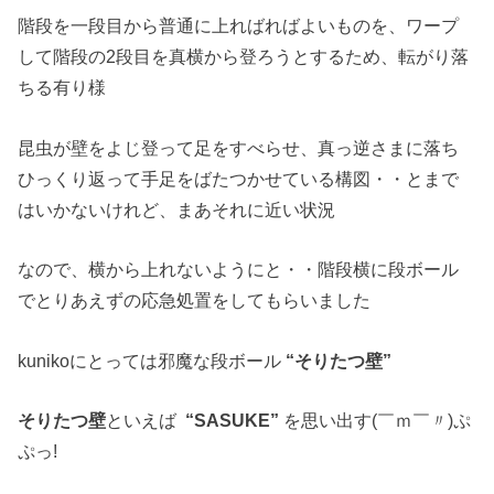
階段を一段目から普通に上ればればよいものを、ワープ
して階段の2段目を真横から登ろうとするため、転がり落
ちる有り様
昆虫が壁をよじ登って足をすべらせ、真っ逆さまに落ち
ひっくり返って手足をばたつかせている構図・・とまで
はいかないけれど、まあそれに近い状況
なので、横から上れないようにと・・階段横に段ボール
でとりあえずの応急処置をしてもらいました
kunikoにとっては邪魔な段ボール
“そりたつ壁”
そりたつ壁
といえば
“SASUKE”
を思い出す(￣ｍ￣〃)ぷ
ぷっ!