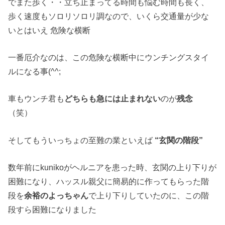
でまた歩く・・立ち止まってる時間も悩む時間も長く、
歩く速度もソロリソロリ調なので、いくら交通量が少な
いとはいえ 危険な横断
一番厄介なのは、この危険な横断中にウンチングスタイ
ルになる事(^^;
車もウンチ君も
どちらも急には止まれない
のが
残念
（笑）
そしてもういっちょの至難の業といえば
“玄関の階段”
数年前にkunikoがヘルニアを患った時、玄関の上り下りが
困難になり、ハッスル親父に簡易的に作ってもらった階
段を
余裕のよっちゃん
で上り下りしていたのに、この階
段すら困難になりました