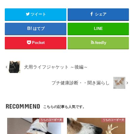
ツイート
シェア
はてブ
LINE
Pocket
feedly
犬用ライフジャケット ～後編～
プチ健康診断・・聞き漏らし
RECOMMEND
こちらの記事も人気です。
うちのコーギー犬
うちのコーギー犬