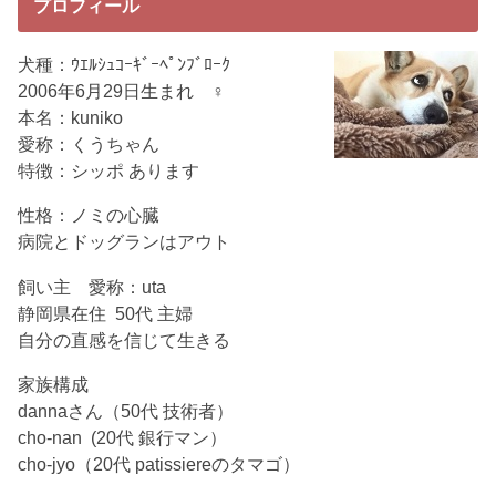
プロフィール
犬種：ｳｴﾙｼｭｺｰｷﾞｰﾍﾟﾝﾌﾞﾛｰｸ
2006年6月29日生まれ ♀
本名：kuniko
愛称：くうちゃん
特徴：シッポ あります
性格：ノミの心臓
病院とドッグランはアウト
飼い主 愛称：uta
静岡県在住 50代 主婦
自分の直感を信じて生きる
家族構成
dannaさん（50代 技術者）
cho-nan (20代 銀行マン）
cho-jyo（20代 patissiereのタマゴ）