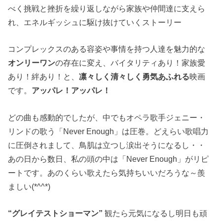
べく挑戦と挫折を繰り返しながら家族や仲間達に支えら
れ、エネルギッシュに駆け抜けていくストーリー
コンプレックスのある容姿や事情を持つ人達を魅力的な
オンリーワン
の存在に変え、バイタリティあり！家族愛
あり！絆あり！と、
凛々しく清々しく勇気あふれる
映画
です。
アッパレ！アッパレ！
どの曲も感動的でしたが、中でもオペラ歌手ジェニー・
リンドの歌う「Never Enough」は圧巻。どえらい歌唱力
に圧倒されまして、鳥肌は立つし涙出そうになるし・・
あの日から数日、私の頭の中は「Never Enough」がリピ
ートです。あのくらい歌えたら気持ちいいだろうな～羨
ましい(*^^*)
“グレイテストショーマン”
観たら元気になるし明日も頑