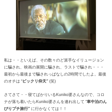
私は・・といえば、その数々のど派手なイリュージョン
に騙され、映画の展開に騙され、ラストで騙され・・・
最初から最後まで騙されっぱなしの2時間でしたよ。最後
のオチは “
ビックリ仰天”
(笑)
さてさて・・寝てばかりいるKuniko婆さんなので、コロ
ナが落ち着いたらKuniko婆さんを連れ出して “
車中泊のん
びりプチ旅行”
に行かなくては！！