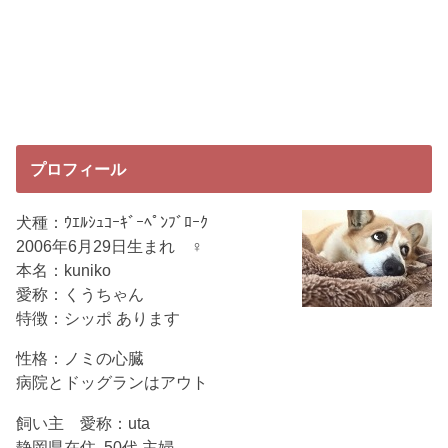
プロフィール
犬種：ｳｴﾙｼｭｺｰｷﾞｰﾍﾟﾝﾌﾞﾛｰｸ
2006年6月29日生まれ ♀
本名：kuniko
愛称：くうちゃん
特徴：シッポ あります
性格：ノミの心臓
病院とドッグランはアウト
飼い主 愛称：uta
静岡県在住 50代 主婦