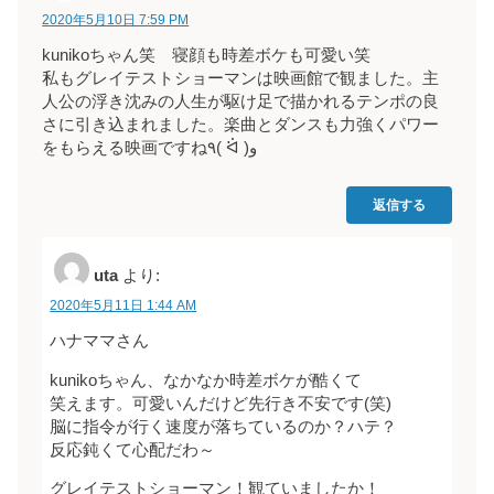
2020年5月10日 7:59 PM
kunikoちゃん笑 寝顔も時差ボケも可愛い笑
私もグレイテストショーマンは映画館で観ました。主
人公の浮き沈みの人生が駆け足で描かれるテンポの良
さに引き込まれました。楽曲とダンスも力強くパワー
をもらえる映画ですね٩( ᐛ )و
返信する
uta
より:
2020年5月11日 1:44 AM
ハナママさん
kunikoちゃん、なかなか時差ボケが酷くて
笑えます。可愛いんだけど先行き不安です(笑)
脳に指令が行く速度が落ちているのか？ハテ？
反応鈍くて心配だわ～
グレイテストショーマン！観ていましたか！