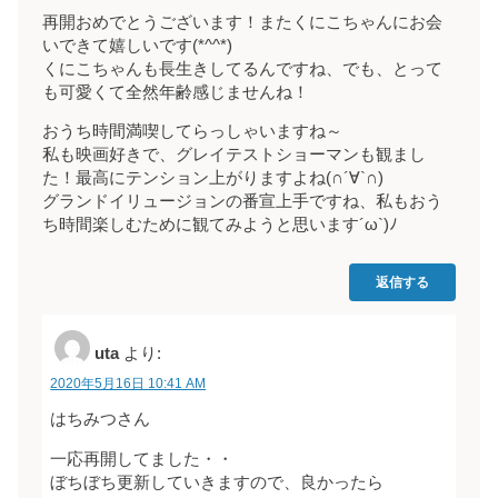
再開おめでとうございます！またくにこちゃんにお会
いできて嬉しいです(*^^*)
くにこちゃんも長生きしてるんですね、でも、とって
も可愛くて全然年齢感じませんね！
おうち時間満喫してらっしゃいますね～
私も映画好きで、グレイテストショーマンも観まし
た！最高にテンション上がりますよね(∩´∀`∩)
グランドイリュージョンの番宣上手ですね、私もおう
ち時間楽しむために観てみようと思います´ω`)ﾉ
返信する
uta
より:
2020年5月16日 10:41 AM
はちみつさん
一応再開してました・・
ぼちぼち更新していきますので、良かったら