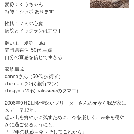
愛称：くうちゃん
特徴：シッポ あります
性格：ノミの心臓
病院とドッグランはアウト
飼い主 愛称：uta
静岡県在住 50代 主婦
自分の直感を信じて生きる
家族構成
dannaさん（50代 技術者）
cho-nan (20代 銀行マン）
cho-jyo（20代 patissiereのタマゴ）
2006年9月2日愛情深いブリーダーさんの元から我が家に
来て、早12年。
想い出を鮮やかに残すために、今を楽しく、未来を穏や
かに過ごせるようにと、
「12年の軌跡～今～そしてこれから」