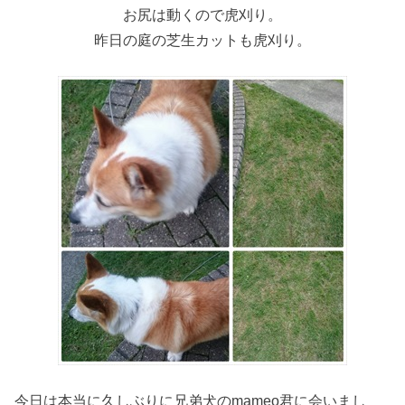
お尻は動くので虎刈り。
昨日の庭の芝生カットも虎刈り。
今日は本当に久しぶりに兄弟犬のmameo君に会いまし