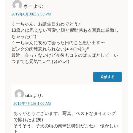
きー
より:
2019年6月30日 9:53 PM
くーちゃん、お誕生日おめでとう♪
13歳とは思えない可愛い顔と躍動感ある写真に感動し
ちゃった(^^)
くーちゃんに初めて会った日のこと思い出す〜
ピンクの肉球忘れられない(● ˃̶͈̀ロ˂̶͈́)੭ꠥ⁾⁾
最近、会ってないけど今後もコタのばぁばとして、い
つまでも元気でいてね(๑˃̵ᴗ˂̵)
返信する
uta
より:
2019年7月1日 1:06 AM
ありがとうございます。写真、ベストなタイミング
で撮れたよ(笑)
そうそう、子犬の頃の肉球は特別だよね♪ 懐かしい
よ。