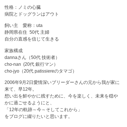
性格：ノミの心臓
病院とドッグランはアウト
飼い主 愛称：uta
静岡県在住 50代 主婦
自分の直感を信じて生きる
家族構成
dannaさん（50代 技術者）
cho-nan (20代 銀行マン）
cho-jyo（20代 patissiereのタマゴ）
2006年9月2日愛情深いブリーダーさんの元から我が家に
来て、早12年。
想い出を鮮やかに残すために、今を楽しく、未来を穏や
かに過ごせるようにと、
「12年の軌跡～今～そしてこれから」
をブログに綴りたいと思います。