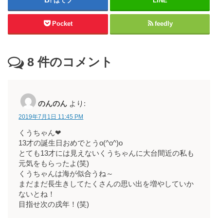
はてブ
LINE
Pocket
feedly
8
件のコメント
のんのん
より:
2019年7月1日 11:45 PM
くうちゃん❤
13才の誕生日おめでとうo(^o^)o
とても13才には見えないくうちゃんに大台間近の私も
元気をもらったよ(笑)
くうちゃんは海が似合うね～
まだまだ長生きしてたくさんの思い出を増やしていか
ないとね！
目指せ次の戌年！(笑)