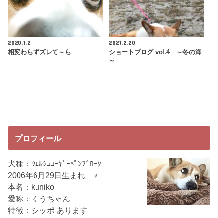
2020.1.2
2021.2.20
相変わらずズレて～ら
ショートブログ vol.4 ～冬の海
～
プロフィール
犬種：ｳｴﾙｼｭｺｰｷﾞｰﾍﾟﾝﾌﾞﾛｰｸ
2006年6月29日生まれ ♀
本名：kuniko
愛称：くうちゃん
特徴：シッポ あります