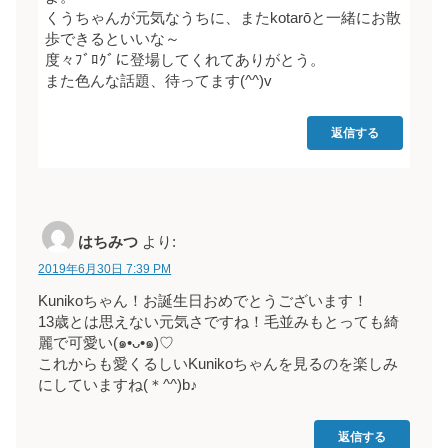
くうちゃんが元気なうちに、またkotarōと一緒にお散
歩できるといいな～
度々ﾌﾞﾛｸﾞに登場してくれてありがとう。
また色んな話題、待ってます(^^)v
返信する
はちみつ
より:
2019年6月30日 7:39 PM
Kunikoちゃん！お誕生日おめでとうございます！
13歳とは思えない元気さですね！毛並みもとっても綺
麗で可愛い(๑•ᴗ•๑)♡
これからも愛くるしいKunikoちゃんを見るのを楽しみ
にしていますね(＊^^)b♪
返信する