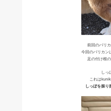
前回のバリカ
今回のバリカン
足の付け根の
しっ
これはkun
しっぽを振り