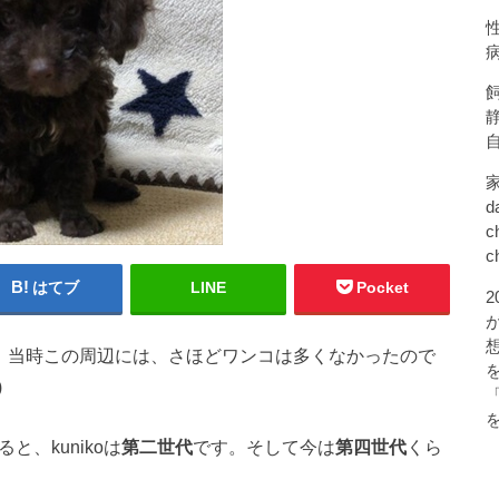
d
c
c
はてブ
LINE
Pocket
す。当時この周辺には、さほどワンコは多くなかったので
)
ると、kunikoは
第二世代
です。そして今は
第四世代
くら