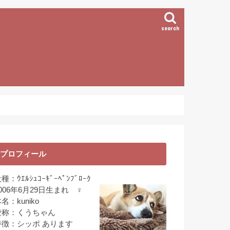
search
プロフィール
種：ｳｴﾙｼｭｺｰｷﾞｰﾍﾟﾝﾌﾞﾛｰｸ
006年6月29日生まれ ♀
名：kuniko
愛称：くうちゃん
特徴：シッポ あります