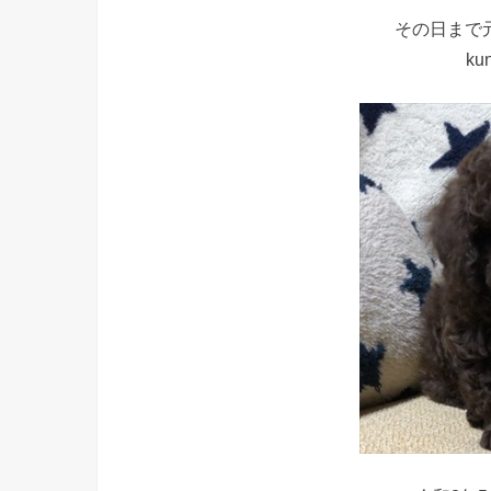
その日まで
ku