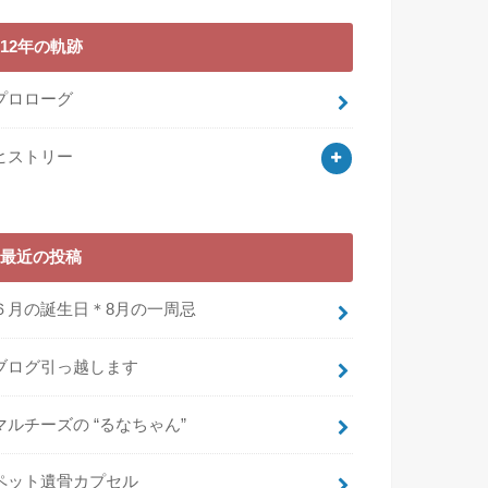
12年の軌跡
プロローグ
ヒストリー
最近の投稿
６月の誕生日＊8月の一周忌
ブログ引っ越します
マルチーズの “るなちゃん”
ペット遺骨カプセル