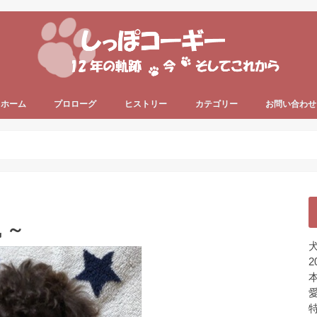
ホーム
プロローグ
ヒストリー
カテゴリー
お問い合わせ
since 2006 ～
since 2013 ～
うちのコーギー犬
犬の健康
犬の色々
プライベート
ちょっと一息
未分類
～
 ～
犬
2
本