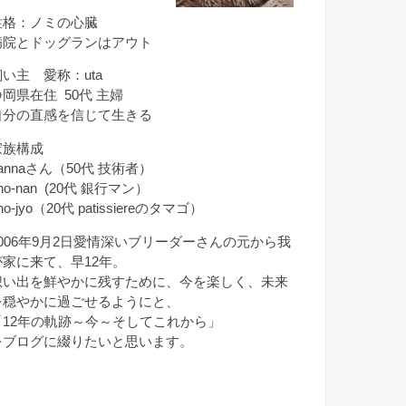
性格：ノミの心臓
病院とドッグランはアウト
飼い主 愛称：uta
静岡県在住 50代 主婦
自分の直感を信じて生きる
家族構成
annaさん（50代 技術者）
ho-nan (20代 銀行マン）
ho-jyo（20代 patissiereのタマゴ）
2006年9月2日愛情深いブリーダーさんの元から我
が家に来て、早12年。
想い出を鮮やかに残すために、今を楽しく、未来
を穏やかに過ごせるようにと、
「12年の軌跡～今～そしてこれから」
をブログに綴りたいと思います。