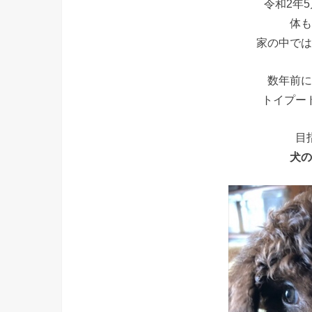
令和2年
体も
家の中では
数年前に
トイプー
目
犬の