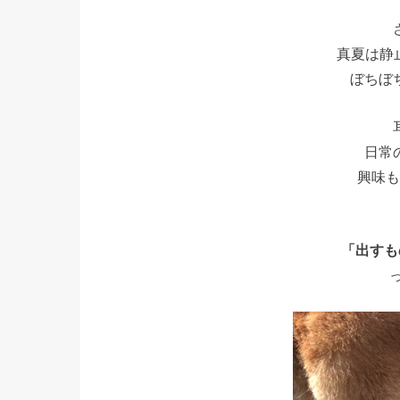
真夏は静止
ぼちぼ
日常
興味も
「出すも
っ