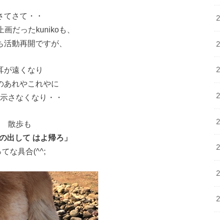
さてさて・・
画だったkunikoも、
ち活動再開ですが、
耳が遠くなり
のあれやこれやに
示さなくなり・・
散歩も
の出して はよ帰ろ」
てな具合(^^;