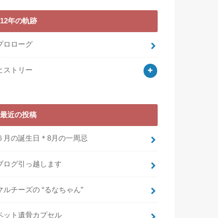
12年の軌跡
プロローグ
ヒストリー
最近の投稿
６月の誕生日＊8月の一周忌
ブログ引っ越します
マルチーズの “るなちゃん”
ペット遺骨カプセル