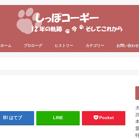
ホーム
プロローグ
ヒストリー
カテゴリー
お問い合わせ
since 2006 ～
since 2013 ～
うちのコーギー犬
犬の健康
犬の色々
プライベート
ちょっと一息
未分類
犬
2
はてブ
LINE
Pocket
本