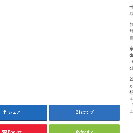
d
c
c
シェア
はてブ
Pocket
feedly