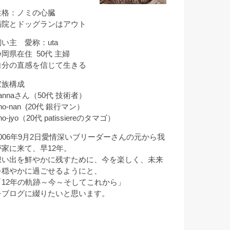
性格：ノミの心臓
病院とドッグランはアウト
飼い主 愛称：uta
静岡県在住 50代 主婦
自分の直感を信じて生きる
家族構成
annaさん（50代 技術者）
ho-nan (20代 銀行マン）
ho-jyo（20代 patissiereのタマゴ）
2006年9月2日愛情深いブリーダーさんの元から我
が家に来て、早12年。
想い出を鮮やかに残すために、今を楽しく、未来
を穏やかに過ごせるようにと、
「12年の軌跡～今～そしてこれから」
をブログに綴りたいと思います。