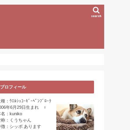
search
プロフィール
種：ｳｴﾙｼｭｺｰｷﾞｰﾍﾟﾝﾌﾞﾛｰｸ
006年6月29日生まれ ♀
名：kuniko
愛称：くうちゃん
特徴：シッポ あります