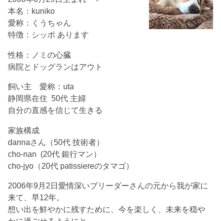
本名：kuniko
愛称：くうちゃん
特徴：シッポ あります
性格：ノミの心臓
病院とドッグランはアウト
飼い主 愛称：uta
静岡県在住 50代 主婦
自分の直感を信じて生きる
家族構成
dannaさん（50代 技術者）
cho-nan (20代 銀行マン）
cho-jyo（20代 patissiereのタマゴ）
2006年9月2日愛情深いブリーダーさんの元から我が家に
来て、早12年。
想い出を鮮やかに残すために、今を楽しく、未来を穏や