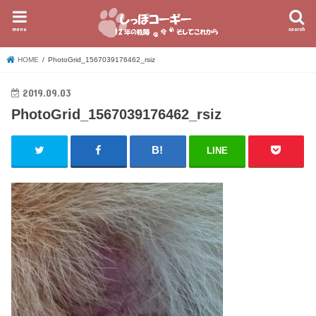
menu
search
HOME
PhotoGrid_1567039176462_rsiz
2019.09.03
PhotoGrid_1567039176462_rsiz
LINE