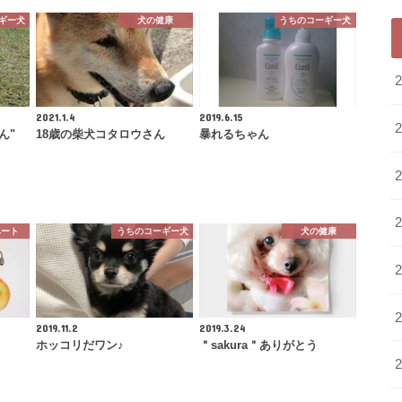
ギー犬
犬の健康
うちのコーギー犬
2021.1.4
2019.6.15
ん"
18歳の柴犬コタロウさん
暴れるちゃん
ベート
うちのコーギー犬
犬の健康
2019.11.2
2019.3.24
ホッコリだワン♪
＂sakura＂ありがとう