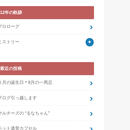
12年の軌跡
プロローグ
ヒストリー
最近の投稿
６月の誕生日＊8月の一周忌
ブログ引っ越します
マルチーズの “るなちゃん”
ペット遺骨カプセル