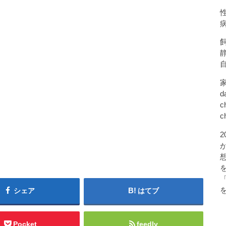
d
c
c
シェア
はてブ
Pocket
feedly