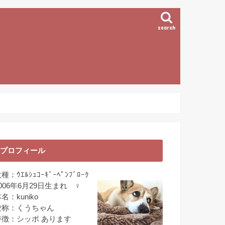
search
プロフィール
種：ｳｴﾙｼｭｺｰｷﾞｰﾍﾟﾝﾌﾞﾛｰｸ
006年6月29日生まれ ♀
名：kuniko
愛称：くうちゃん
特徴：シッポ あります