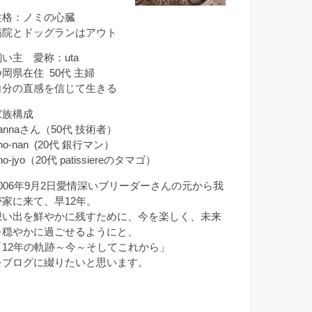
性格：ノミの心臓
病院とドッグランはアウト
飼い主 愛称：uta
静岡県在住 50代 主婦
自分の直感を信じて生きる
家族構成
annaさん（50代 技術者）
ho-nan (20代 銀行マン）
ho-jyo（20代 patissiereのタマゴ）
2006年9月2日愛情深いブリーダーさんの元から我
が家に来て、早12年。
想い出を鮮やかに残すために、今を楽しく、未来
を穏やかに過ごせるようにと、
「12年の軌跡～今～そしてこれから」
をブログに綴りたいと思います。