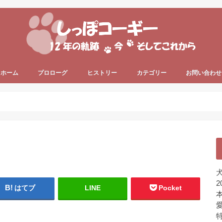
ホーム
プロローグ
ヒストリー
カテゴリー
お問い合わせ
since 2006 ～
since 2013 ～
うちのコーギー犬
犬の健康
犬の色々
プライベート
ちょっと一息
未分類
犬
2
はてブ
LINE
Pocket
本