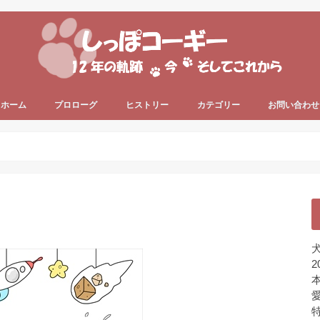
ホーム
プロローグ
ヒストリー
カテゴリー
お問い合わせ
since 2006 ～
since 2013 ～
うちのコーギー犬
犬の健康
犬の色々
プライベート
ちょっと一息
未分類
犬
2
本