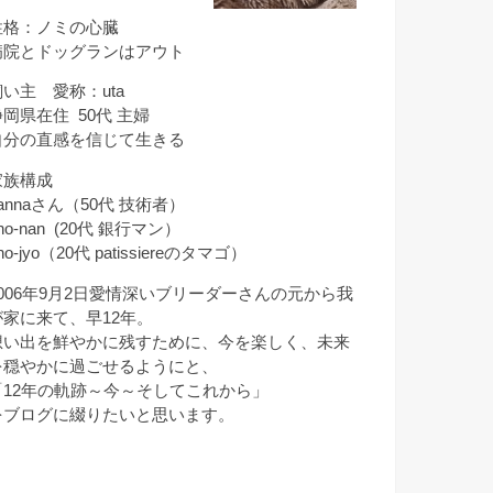
性格：ノミの心臓
病院とドッグランはアウト
飼い主 愛称：uta
静岡県在住 50代 主婦
自分の直感を信じて生きる
家族構成
annaさん（50代 技術者）
ho-nan (20代 銀行マン）
ho-jyo（20代 patissiereのタマゴ）
2006年9月2日愛情深いブリーダーさんの元から我
が家に来て、早12年。
想い出を鮮やかに残すために、今を楽しく、未来
を穏やかに過ごせるようにと、
「12年の軌跡～今～そしてこれから」
をブログに綴りたいと思います。