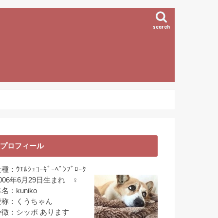
search
プロフィール
種：ｳｴﾙｼｭｺｰｷﾞｰﾍﾟﾝﾌﾞﾛｰｸ
006年6月29日生まれ ♀
名：kuniko
愛称：くうちゃん
特徴：シッポ あります