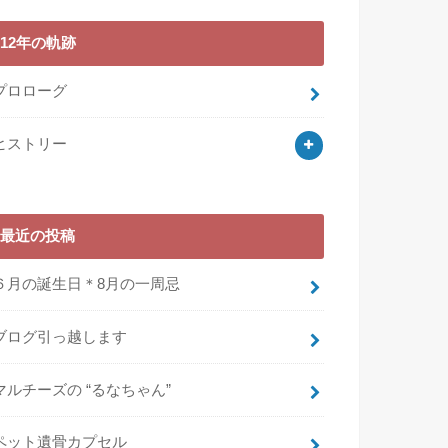
12年の軌跡
プロローグ
ヒストリー
最近の投稿
６月の誕生日＊8月の一周忌
ブログ引っ越します
マルチーズの “るなちゃん”
ペット遺骨カプセル