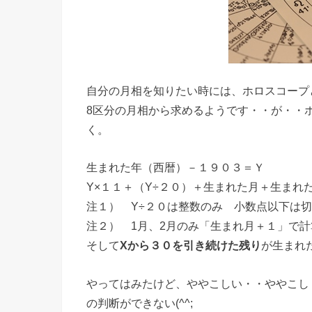
自分の月相を知りたい時には、ホロスコープ
8区分の月相から求めるようです・・が・・
く。
生まれた年（西暦）－１９０３＝Ｙ
Y×１１＋（Y÷２０）＋生まれた月＋生まれ
注１） Y÷２０は整数のみ 小数点以下は
注２） 1月、2月のみ「生まれ月＋１」で計
そして
Xから３０を引き続けた残り
が生まれ
やってはみたけど、ややこしい・・ややこし
の判断ができない(^^;