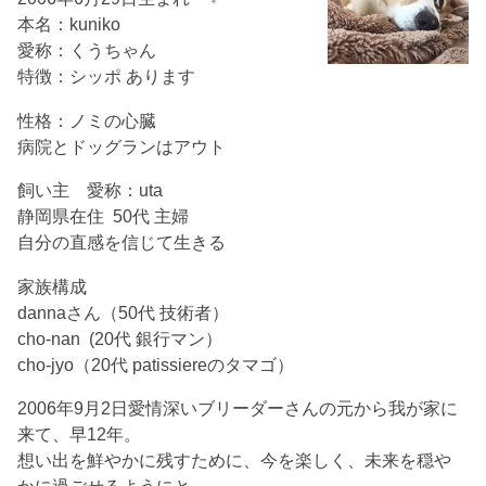
本名：kuniko
愛称：くうちゃん
特徴：シッポ あります
性格：ノミの心臓
病院とドッグランはアウト
飼い主 愛称：uta
静岡県在住 50代 主婦
自分の直感を信じて生きる
家族構成
dannaさん（50代 技術者）
cho-nan (20代 銀行マン）
cho-jyo（20代 patissiereのタマゴ）
2006年9月2日愛情深いブリーダーさんの元から我が家に
来て、早12年。
想い出を鮮やかに残すために、今を楽しく、未来を穏や