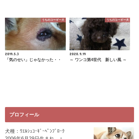
うちのコーギー犬
うちのコーギー犬
2019.5.3
2020.9.19
「気のせい」じゃなかった・・
～ ワンコ第4世代 新しい風 ～
プロフィール
犬種：ｳｴﾙｼｭｺｰｷﾞｰﾍﾟﾝﾌﾞﾛｰｸ
2006年6月29日生まれ ♀