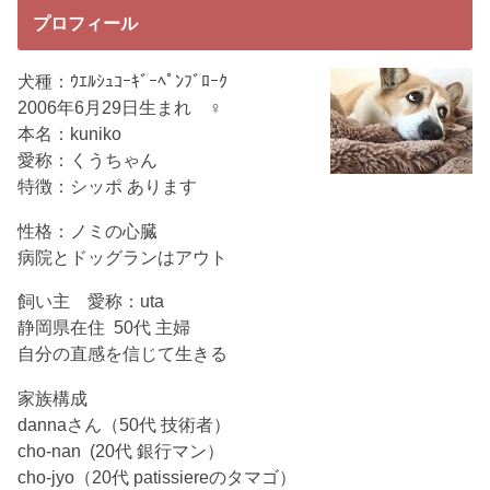
プロフィール
犬種：ｳｴﾙｼｭｺｰｷﾞｰﾍﾟﾝﾌﾞﾛｰｸ
2006年6月29日生まれ ♀
本名：kuniko
愛称：くうちゃん
特徴：シッポ あります
性格：ノミの心臓
病院とドッグランはアウト
飼い主 愛称：uta
静岡県在住 50代 主婦
自分の直感を信じて生きる
家族構成
dannaさん（50代 技術者）
cho-nan (20代 銀行マン）
cho-jyo（20代 patissiereのタマゴ）