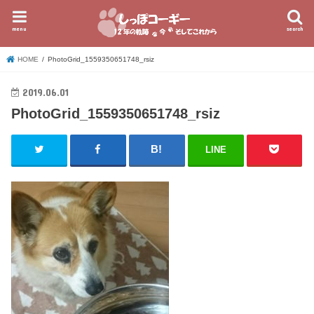
menu
search
HOME
PhotoGrid_1559350651748_rsiz
2019.06.01
PhotoGrid_1559350651748_rsiz
LINE