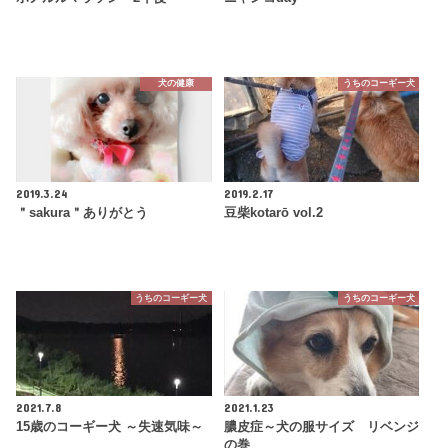
犬の健康
うちのコーギー犬
2019.3.24
2019.2.17
＂sakura＂ありがとう
豆柴kotarō vol.2
うちのコーギー犬
うちのコーギー犬
2021.7.8
2021.1.23
15歳のコーギー犬 ～失速気味～
膿皮症～犬の服サイズ リベンジ
の巻