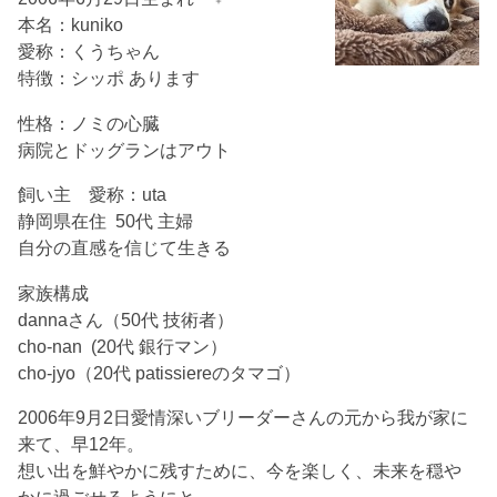
本名：kuniko
愛称：くうちゃん
特徴：シッポ あります
性格：ノミの心臓
病院とドッグランはアウト
飼い主 愛称：uta
静岡県在住 50代 主婦
自分の直感を信じて生きる
家族構成
dannaさん（50代 技術者）
cho-nan (20代 銀行マン）
cho-jyo（20代 patissiereのタマゴ）
2006年9月2日愛情深いブリーダーさんの元から我が家に
来て、早12年。
想い出を鮮やかに残すために、今を楽しく、未来を穏や