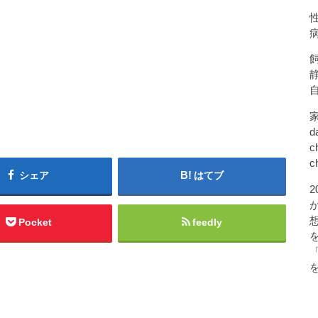
d
c
c
シェア
はてブ
Pocket
feedly