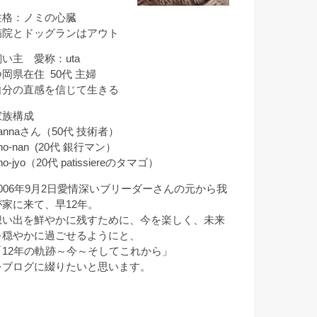
性格：ノミの心臓
病院とドッグランはアウト
飼い主 愛称：uta
静岡県在住 50代 主婦
自分の直感を信じて生きる
家族構成
annaさん（50代 技術者）
ho-nan (20代 銀行マン）
ho-jyo（20代 patissiereのタマゴ）
2006年9月2日愛情深いブリーダーさんの元から我
が家に来て、早12年。
想い出を鮮やかに残すために、今を楽しく、未来
を穏やかに過ごせるようにと、
「12年の軌跡～今～そしてこれから」
をブログに綴りたいと思います。