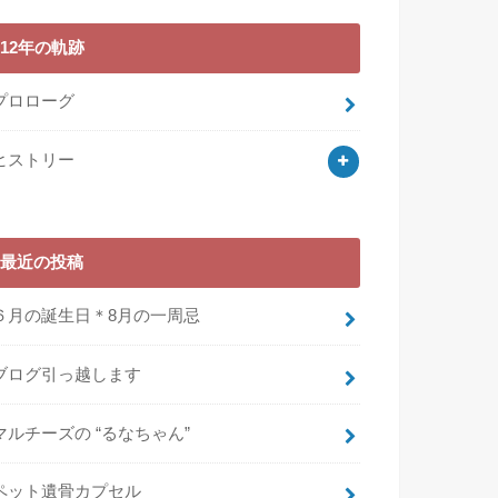
12年の軌跡
プロローグ
ヒストリー
最近の投稿
６月の誕生日＊8月の一周忌
ブログ引っ越します
マルチーズの “るなちゃん”
ペット遺骨カプセル