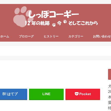
ホーム
プロローグ
ヒストリー
カテゴリー
お問い合わせ
since 2006 ～
since 2013 ～
うちのコーギー犬
犬の健康
犬の色々
プライベート
ちょっと一息
未分類
犬
2
はてブ
LINE
Pocket
本