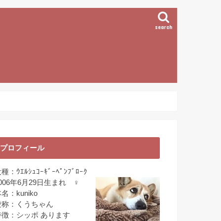
search
プロフィール
種：ｳｴﾙｼｭｺｰｷﾞｰﾍﾟﾝﾌﾞﾛｰｸ
006年6月29日生まれ ♀
名：kuniko
愛称：くうちゃん
特徴：シッポ あります