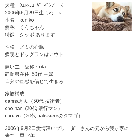
犬種：ｳｴﾙｼｭｺｰｷﾞｰﾍﾟﾝﾌﾞﾛｰｸ
2006年6月29日生まれ ♀
本名：kuniko
愛称：くうちゃん
特徴：シッポ あります
性格：ノミの心臓
病院とドッグランはアウト
飼い主 愛称：uta
静岡県在住 50代 主婦
自分の直感を信じて生きる
家族構成
dannaさん（50代 技術者）
cho-nan (20代 銀行マン）
cho-jyo（20代 patissiereのタマゴ）
2006年9月2日愛情深いブリーダーさんの元から我が家に
来て、早12年。