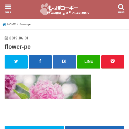
menu
search
HOME
flower-pc
2019.06.01
flower-pc
LINE