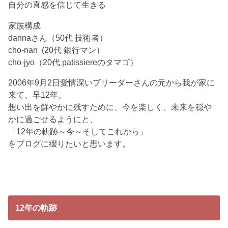
自分の直感を信じて生きる
家族構成
dannaさん（50代 技術者）
cho-nan (20代 銀行マン）
cho-jyo（20代 patissiereのタマゴ）
2006年9月2日愛情深いブリーダーさんの元から我が家に
来て、早12年。
想い出を鮮やかに残すために、今を楽しく、未来を穏や
かに過ごせるようにと、
「12年の軌跡～今～そしてこれから」
をブログに綴りたいと思います。
12年の軌跡