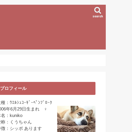
search
プロフィール
種：ｳｴﾙｼｭｺｰｷﾞｰﾍﾟﾝﾌﾞﾛｰｸ
006年6月29日生まれ ♀
名：kuniko
愛称：くうちゃん
特徴：シッポ あります