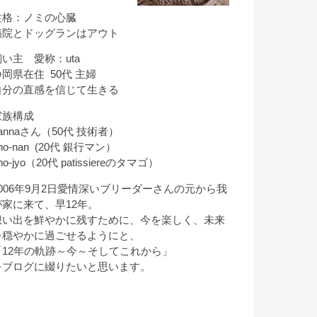
性格：ノミの心臓
病院とドッグランはアウト
飼い主 愛称：uta
静岡県在住 50代 主婦
自分の直感を信じて生きる
家族構成
annaさん（50代 技術者）
ho-nan (20代 銀行マン）
ho-jyo（20代 patissiereのタマゴ）
2006年9月2日愛情深いブリーダーさんの元から我
が家に来て、早12年。
想い出を鮮やかに残すために、今を楽しく、未来
を穏やかに過ごせるようにと、
「12年の軌跡～今～そしてこれから」
をブログに綴りたいと思います。