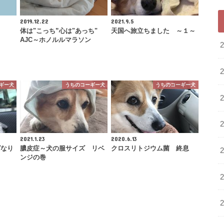
2019.12.22
2021.9.5
体は"こっち”心は"あっち"
天国へ旅立ちました ～１～
AJC～ホノルルマラソン
ギー犬
うちのコーギー犬
うちのコーギー犬
2021.1.23
2020.6.13
グなり
膿皮症～犬の服サイズ リベ
クロスリトジウム菌 終息
ンジの巻