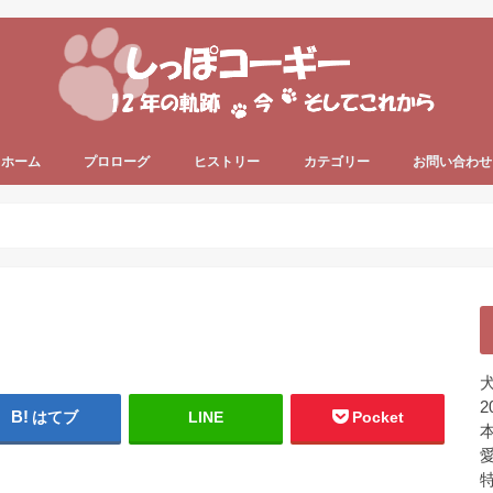
ホーム
プロローグ
ヒストリー
カテゴリー
お問い合わせ
since 2006 ～
since 2013 ～
うちのコーギー犬
犬の健康
犬の色々
プライベート
ちょっと一息
未分類
犬
2
はてブ
LINE
Pocket
本