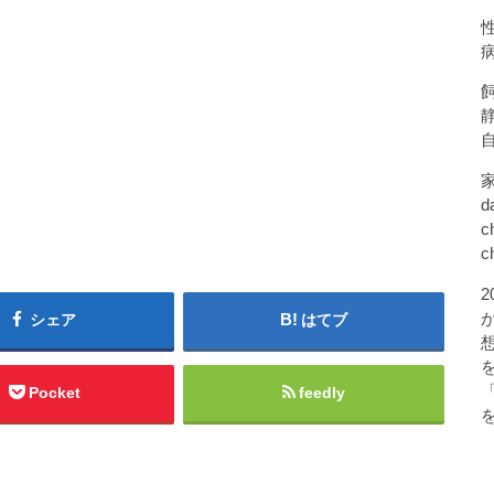
d
c
c
シェア
はてブ
Pocket
feedly