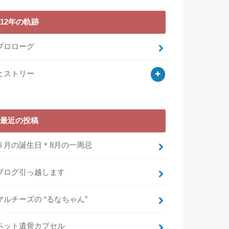
12年の軌跡
プロローグ
ヒストリー
最近の投稿
６月の誕生日＊8月の一周忌
ブログ引っ越します
マルチーズの “るなちゃん”
ペット遺骨カプセル