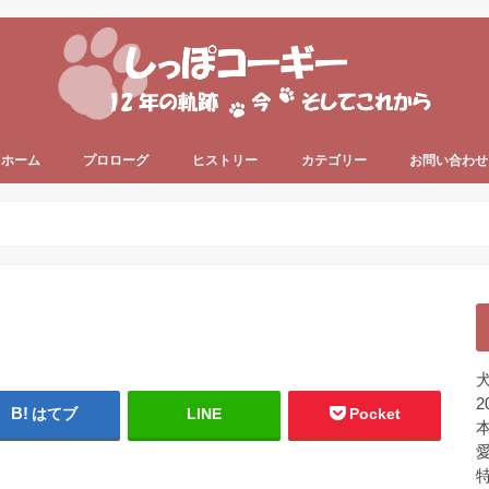
ホーム
プロローグ
ヒストリー
カテゴリー
お問い合わせ
since 2006 ～
since 2013 ～
うちのコーギー犬
犬の健康
犬の色々
プライベート
ちょっと一息
未分類
犬
2
はてブ
LINE
Pocket
本