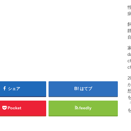
d
c
c
シェア
はてブ
Pocket
feedly