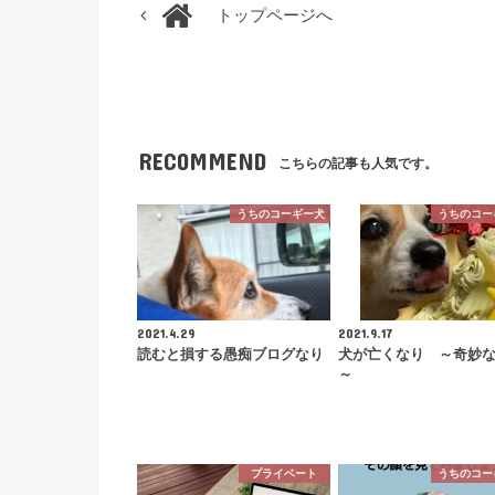
トップページへ
RECOMMEND
こちらの記事も人気です。
うちのコーギー犬
うちのコー
2021.4.29
2021.9.17
読むと損する愚痴ブログなり
犬が亡くなり ～奇妙
～
プライベート
うちのコー