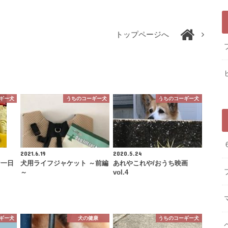
トップページへ
ギー犬
うちのコーギー犬
うちのコーギー犬
2021.6.19
2020.5.24
な一日
犬用ライフジャケット ～前編
あれやこれや/おうち映画
～
vol.4
ギー犬
犬の健康
うちのコーギー犬