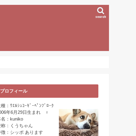
search
プロフィール
種：ｳｴﾙｼｭｺｰｷﾞｰﾍﾟﾝﾌﾞﾛｰｸ
006年6月29日生まれ ♀
名：kuniko
愛称：くうちゃん
特徴：シッポ あります