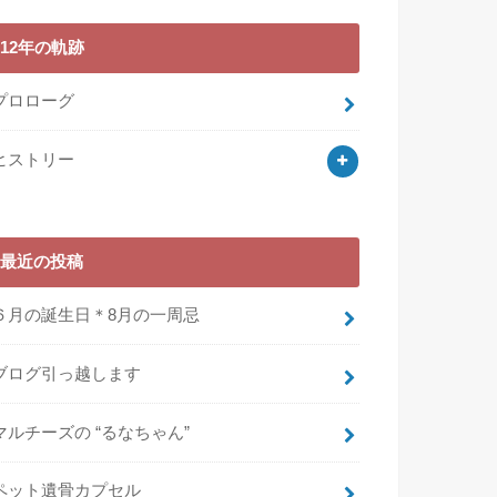
12年の軌跡
プロローグ
ヒストリー
最近の投稿
６月の誕生日＊8月の一周忌
ブログ引っ越します
マルチーズの “るなちゃん”
ペット遺骨カプセル