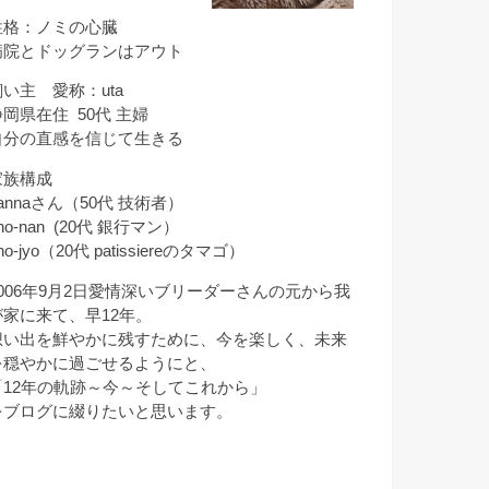
性格：ノミの心臓
病院とドッグランはアウト
飼い主 愛称：uta
静岡県在住 50代 主婦
自分の直感を信じて生きる
家族構成
annaさん（50代 技術者）
ho-nan (20代 銀行マン）
ho-jyo（20代 patissiereのタマゴ）
2006年9月2日愛情深いブリーダーさんの元から我
が家に来て、早12年。
想い出を鮮やかに残すために、今を楽しく、未来
を穏やかに過ごせるようにと、
「12年の軌跡～今～そしてこれから」
をブログに綴りたいと思います。