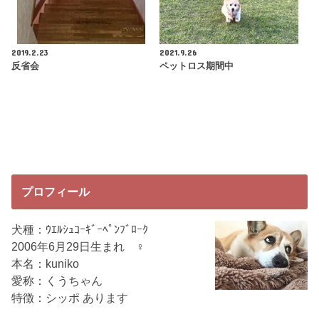
2019.2.23
2021.9.26
反省会
ペットロス期間中
プロフィール
犬種：ｳｴﾙｼｭｺｰｷﾞｰﾍﾟﾝﾌﾞﾛｰｸ
2006年6月29日生まれ ♀
本名：kuniko
愛称：くうちゃん
特徴：シッポ あります