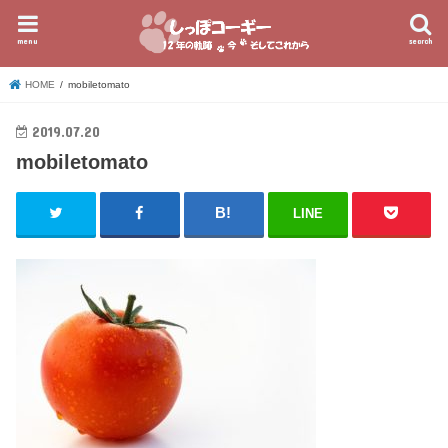
menu
search
HOME
mobiletomato
2019.07.20
mobiletomato
LINE