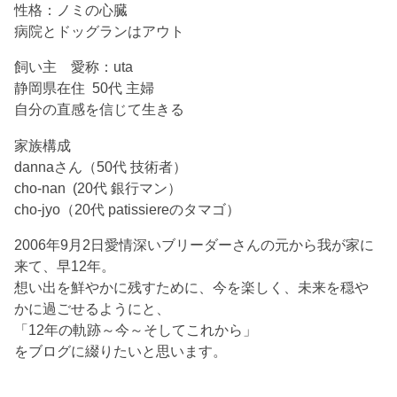
性格：ノミの心臓
病院とドッグランはアウト
飼い主 愛称：uta
静岡県在住 50代 主婦
自分の直感を信じて生きる
家族構成
dannaさん（50代 技術者）
cho-nan (20代 銀行マン）
cho-jyo（20代 patissiereのタマゴ）
2006年9月2日愛情深いブリーダーさんの元から我が家に
来て、早12年。
想い出を鮮やかに残すために、今を楽しく、未来を穏や
かに過ごせるようにと、
「12年の軌跡～今～そしてこれから」
をブログに綴りたいと思います。