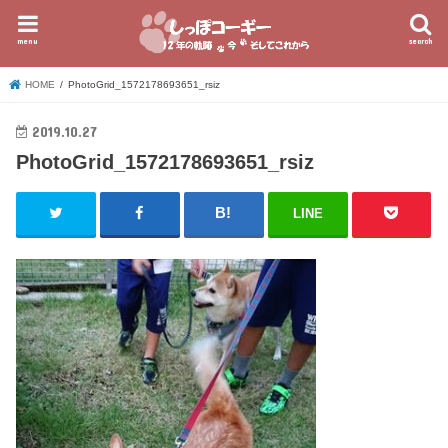
menu
search
HOME
PhotoGrid_1572178693651_rsiz
2019.10.27
PhotoGrid_1572178693651_rsiz
LINE