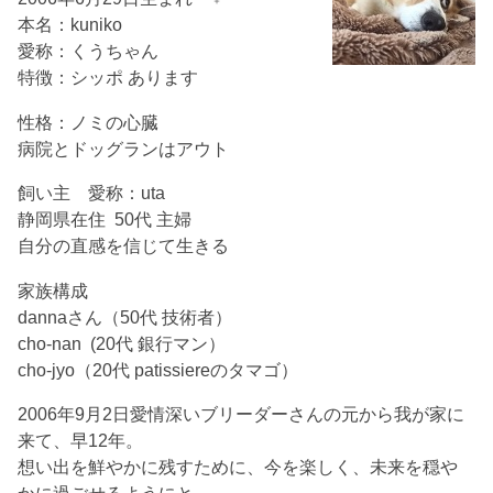
本名：kuniko
愛称：くうちゃん
特徴：シッポ あります
性格：ノミの心臓
病院とドッグランはアウト
飼い主 愛称：uta
静岡県在住 50代 主婦
自分の直感を信じて生きる
家族構成
dannaさん（50代 技術者）
cho-nan (20代 銀行マン）
cho-jyo（20代 patissiereのタマゴ）
2006年9月2日愛情深いブリーダーさんの元から我が家に
来て、早12年。
想い出を鮮やかに残すために、今を楽しく、未来を穏や