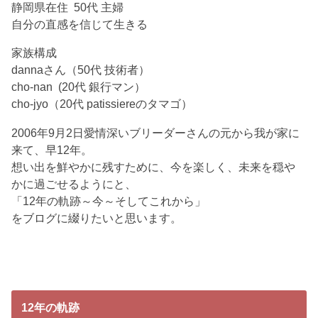
静岡県在住 50代 主婦
自分の直感を信じて生きる
家族構成
dannaさん（50代 技術者）
cho-nan (20代 銀行マン）
cho-jyo（20代 patissiereのタマゴ）
2006年9月2日愛情深いブリーダーさんの元から我が家に
来て、早12年。
想い出を鮮やかに残すために、今を楽しく、未来を穏や
かに過ごせるようにと、
「12年の軌跡～今～そしてこれから」
をブログに綴りたいと思います。
12年の軌跡