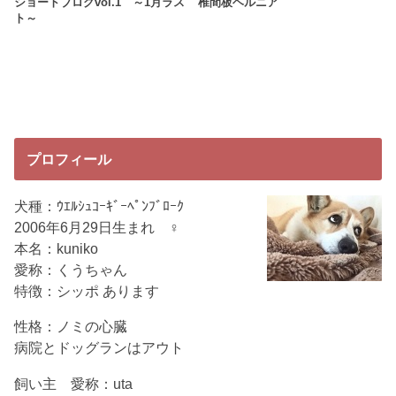
ショートブログvol.1 ～1月ラス
椎間板ヘルニア
ト～
プロフィール
犬種：ｳｴﾙｼｭｺｰｷﾞｰﾍﾟﾝﾌﾞﾛｰｸ
2006年6月29日生まれ ♀
本名：kuniko
愛称：くうちゃん
特徴：シッポ あります
性格：ノミの心臓
病院とドッグランはアウト
飼い主 愛称：uta