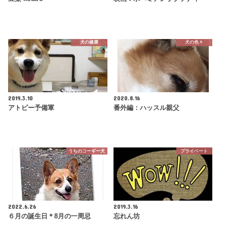
犬の健康
犬の色々
2019.3.10
2020.8.16
アトピー予備軍
番外編：ハッスル親父
うちのコーギー犬
プライベート
2022.6.26
2019.3.16
６月の誕生日＊8月の一周忌
忘れん坊