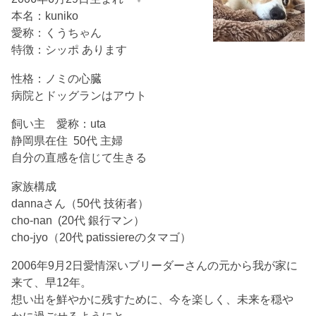
本名：kuniko
愛称：くうちゃん
特徴：シッポ あります
性格：ノミの心臓
病院とドッグランはアウト
飼い主 愛称：uta
静岡県在住 50代 主婦
自分の直感を信じて生きる
家族構成
dannaさん（50代 技術者）
cho-nan (20代 銀行マン）
cho-jyo（20代 patissiereのタマゴ）
2006年9月2日愛情深いブリーダーさんの元から我が家に
来て、早12年。
想い出を鮮やかに残すために、今を楽しく、未来を穏や