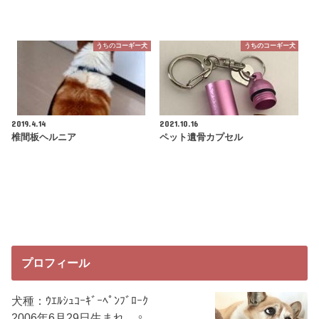
うちのコーギー犬
うちのコーギー犬
2019.4.14
2021.10.16
椎間板ヘルニア
ペット遺骨カプセル
プロフィール
犬種：ｳｴﾙｼｭｺｰｷﾞｰﾍﾟﾝﾌﾞﾛｰｸ
2006年6月29日生まれ ♀