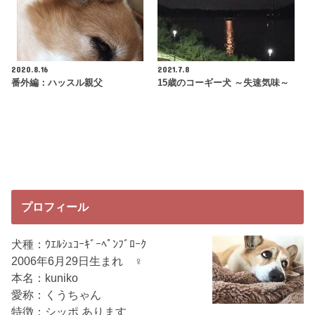
2020.8.16
2021.7.8
番外編：ハッスル親父
15歳のコーギー犬 ～失速気味～
プロフィール
犬種：ｳｴﾙｼｭｺｰｷﾞｰﾍﾟﾝﾌﾞﾛｰｸ
2006年6月29日生まれ ♀
本名：kuniko
愛称：くうちゃん
特徴：シッポ あります