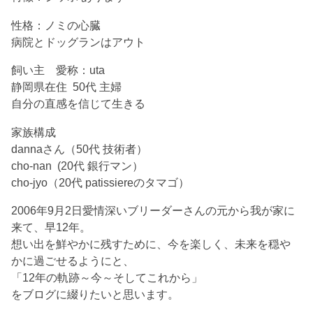
性格：ノミの心臓
病院とドッグランはアウト
飼い主 愛称：uta
静岡県在住 50代 主婦
自分の直感を信じて生きる
家族構成
dannaさん（50代 技術者）
cho-nan (20代 銀行マン）
cho-jyo（20代 patissiereのタマゴ）
2006年9月2日愛情深いブリーダーさんの元から我が家に
来て、早12年。
想い出を鮮やかに残すために、今を楽しく、未来を穏や
かに過ごせるようにと、
「12年の軌跡～今～そしてこれから」
をブログに綴りたいと思います。