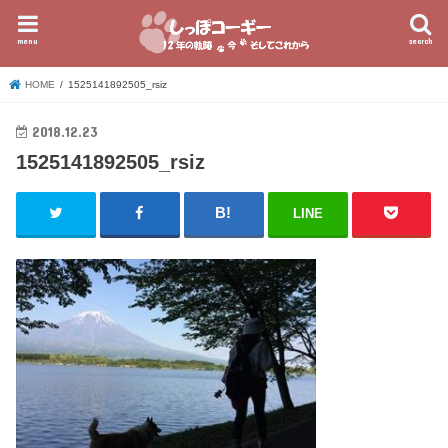
menu
search
HOME
1525141892505_rsiz
2018.12.23
1525141892505_rsiz
LINE