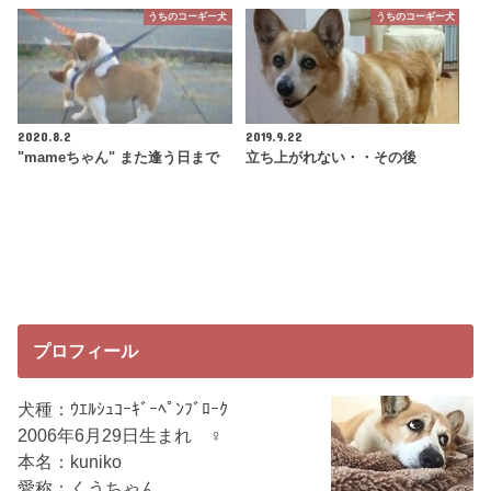
うちのコーギー犬
うちのコーギー犬
2020.8.2
2019.9.22
"mameちゃん" また逢う日まで
立ち上がれない・・その後
プロフィール
犬種：ｳｴﾙｼｭｺｰｷﾞｰﾍﾟﾝﾌﾞﾛｰｸ
2006年6月29日生まれ ♀
本名：kuniko
愛称：くうちゃん