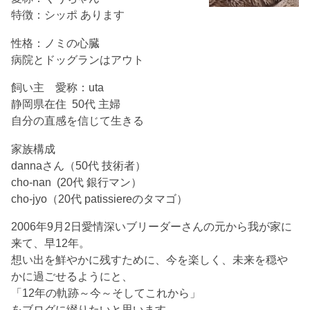
特徴：シッポ あります
性格：ノミの心臓
病院とドッグランはアウト
飼い主 愛称：uta
静岡県在住 50代 主婦
自分の直感を信じて生きる
家族構成
dannaさん（50代 技術者）
cho-nan (20代 銀行マン）
cho-jyo（20代 patissiereのタマゴ）
2006年9月2日愛情深いブリーダーさんの元から我が家に
来て、早12年。
想い出を鮮やかに残すために、今を楽しく、未来を穏や
かに過ごせるようにと、
「12年の軌跡～今～そしてこれから」
をブログに綴りたいと思います。