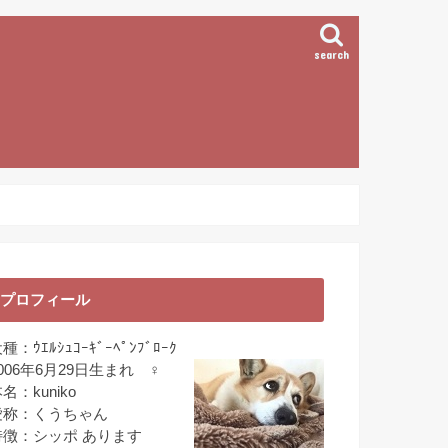
search
プロフィール
種：ｳｴﾙｼｭｺｰｷﾞｰﾍﾟﾝﾌﾞﾛｰｸ
006年6月29日生まれ ♀
名：kuniko
愛称：くうちゃん
特徴：シッポ あります