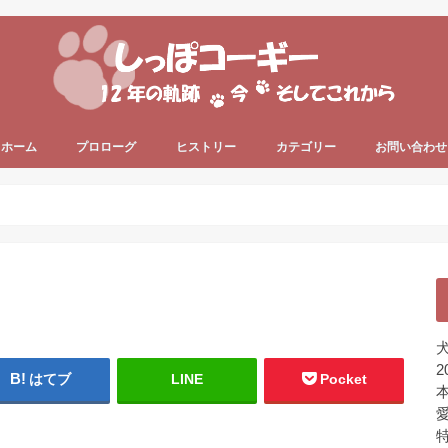
ホーム
プロローグ
ヒストリー
カテゴリー
お問い合わせ
since 2006 ～
since 2013 ～
うちのコーギー犬
犬の健康
犬の色々
プライベート
ちょっと一息
未分類
犬
2
はてブ
LINE
Pocket
本