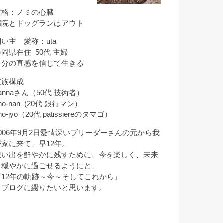
性格：ノミの心臓
病院とドッグランはアウト
飼い主 愛称：uta
静岡県在住 50代 主婦
自分の直感を信じて生きる
家族構成
annaさん（50代 技術者）
ho-nan (20代 銀行マン）
ho-jyo（20代 patissiereのタマゴ）
2006年9月2日愛情深いブリーダーさんの元から我
が家に来て、早12年。
想い出を鮮やかに残すために、今を楽しく、未来
を穏やかに過ごせるようにと、
「12年の軌跡～今～そしてこれから」
をブログに綴りたいと思います。