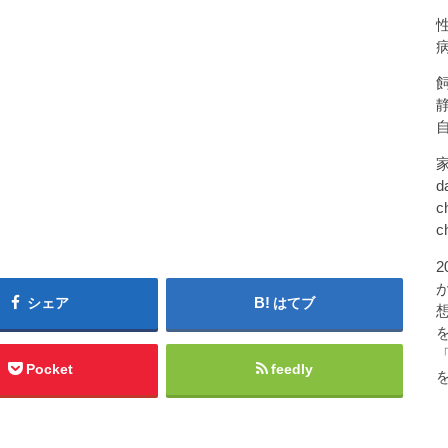
d
c
c
シェア
はてブ
Pocket
feedly