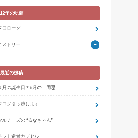
12年の軌跡
プロローグ
ヒストリー
最近の投稿
６月の誕生日＊8月の一周忌
ブログ引っ越します
マルチーズの “るなちゃん”
ペット遺骨カプセル