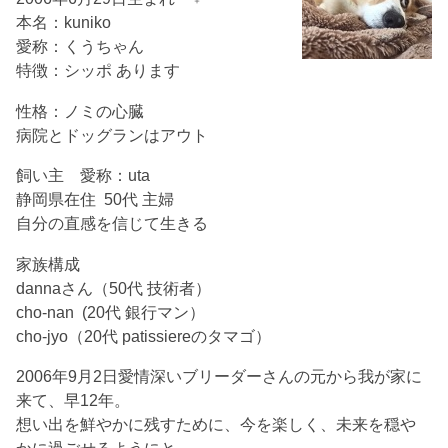
本名：kuniko
愛称：くうちゃん
特徴：シッポ あります
性格：ノミの心臓
病院とドッグランはアウト
飼い主 愛称：uta
静岡県在住 50代 主婦
自分の直感を信じて生きる
家族構成
dannaさん（50代 技術者）
cho-nan (20代 銀行マン）
cho-jyo（20代 patissiereのタマゴ）
2006年9月2日愛情深いブリーダーさんの元から我が家に
来て、早12年。
想い出を鮮やかに残すために、今を楽しく、未来を穏や