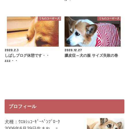
うちのコーギー犬
うちのコーギー犬
2020.2.3
2020.12.27
しばしブログ休憩です・・
膿皮症～犬の服 サイズ失敗の巻
zzz・・
プロフィール
犬種：ｳｴﾙｼｭｺｰｷﾞｰﾍﾟﾝﾌﾞﾛｰｸ
2006年6月29日生まれ ♀