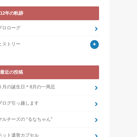
12年の軌跡
プロローグ
ヒストリー
最近の投稿
６月の誕生日＊8月の一周忌
ブログ引っ越します
マルチーズの “るなちゃん”
ペット遺骨カプセル