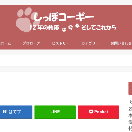
ホーム
プロローグ
ヒストリー
カテゴリー
お問い合わせ
since 2006 ～
since 2013 ～
うちのコーギー犬
犬の健康
犬の色々
プライベート
ちょっと一息
未分類
犬
2
はてブ
LINE
Pocket
本