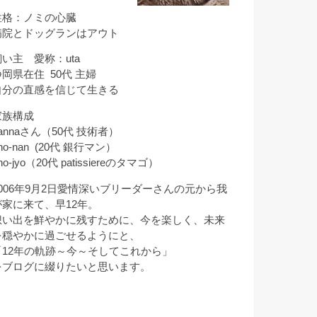
性格：ノミの心臓
病院とドッグランはアウト
飼い主 愛称：uta
静岡県在住 50代 主婦
自分の直感を信じて生きる
家族構成
annaさん（50代 技術者）
ho-nan (20代 銀行マン）
ho-jyo（20代 patissiereのタマゴ）
2006年9月2日愛情深いブリーダーさんの元から我
が家に来て、早12年。
想い出を鮮やかに残すために、今を楽しく、未来
を穏やかに過ごせるようにと、
「12年の軌跡～今～そしてこれから」
をブログに綴りたいと思います。