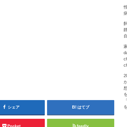
d
c
c
シェア
はてブ
Pocket
feedly