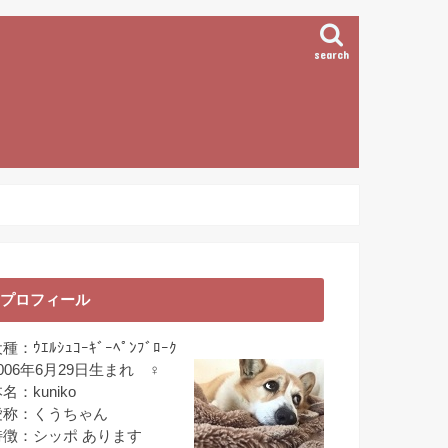
search
プロフィール
種：ｳｴﾙｼｭｺｰｷﾞｰﾍﾟﾝﾌﾞﾛｰｸ
006年6月29日生まれ ♀
名：kuniko
愛称：くうちゃん
特徴：シッポ あります