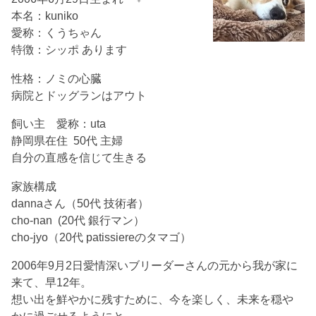
本名：kuniko
愛称：くうちゃん
特徴：シッポ あります
性格：ノミの心臓
病院とドッグランはアウト
飼い主 愛称：uta
静岡県在住 50代 主婦
自分の直感を信じて生きる
家族構成
dannaさん（50代 技術者）
cho-nan (20代 銀行マン）
cho-jyo（20代 patissiereのタマゴ）
2006年9月2日愛情深いブリーダーさんの元から我が家に
来て、早12年。
想い出を鮮やかに残すために、今を楽しく、未来を穏や