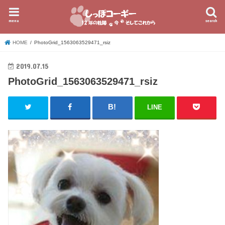
menu
search
HOME
PhotoGrid_1563063529471_rsiz
2019.07.15
PhotoGrid_1563063529471_rsiz
LINE