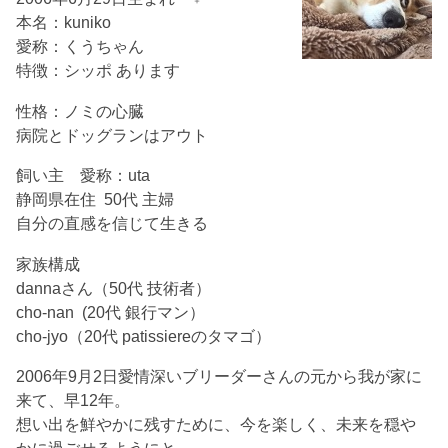
本名：kuniko
愛称：くうちゃん
特徴：シッポ あります
性格：ノミの心臓
病院とドッグランはアウト
飼い主 愛称：uta
静岡県在住 50代 主婦
自分の直感を信じて生きる
家族構成
dannaさん（50代 技術者）
cho-nan (20代 銀行マン）
cho-jyo（20代 patissiereのタマゴ）
2006年9月2日愛情深いブリーダーさんの元から我が家に
来て、早12年。
想い出を鮮やかに残すために、今を楽しく、未来を穏や