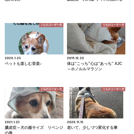
うちのコーギー犬
うちのコーギー犬
2020.1.25
2019.12.22
ペットも楽しむ音楽♪
体は"こっち”心は"あっち" AJC
～ホノルルマラソン
うちのコーギー犬
うちのコーギー犬
2021.1.23
2020.11.15
膿皮症～犬の服サイズ リベンジ
老いて、少しづつ変化する事
の巻