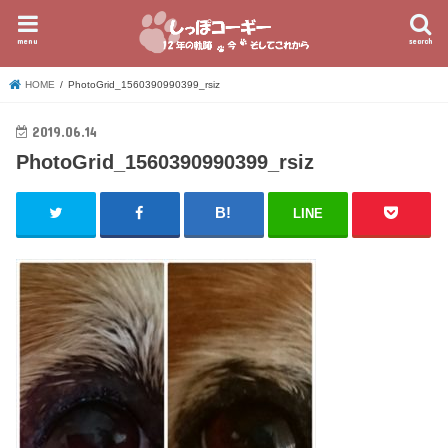
menu
search
HOME
PhotoGrid_1560390990399_rsiz
2019.06.14
PhotoGrid_1560390990399_rsiz
LINE