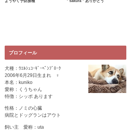
ようやく予防接種
＂sakura＂ありがとう
プロフィール
犬種：ｳｴﾙｼｭｺｰｷﾞｰﾍﾟﾝﾌﾞﾛｰｸ
2006年6月29日生まれ ♀
本名：kuniko
愛称：くうちゃん
特徴：シッポ あります
性格：ノミの心臓
病院とドッグランはアウト
飼い主 愛称：uta