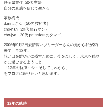
静岡県在住 50代 主婦
自分の直感を信じて生きる
家族構成
dannaさん（50代 技術者）
cho-nan (20代 銀行マン）
cho-jyo（20代 patissiereのタマゴ）
2006年9月2日愛情深いブリーダーさんの元から我が家に
来て、早12年。
想い出を鮮やかに残すために、今を楽しく、未来を穏や
かに過ごせるようにと、
「12年の軌跡～今～そしてこれから」
をブログに綴りたいと思います。
12年の軌跡