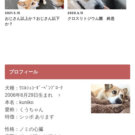
2021.5.15
2020.6.13
おじさん以上か？おじさん以下
クロスリトジウム菌 終息
か？
プロフィール
犬種：ｳｴﾙｼｭｺｰｷﾞｰﾍﾟﾝﾌﾞﾛｰｸ
2006年6月29日生まれ ♀
本名：kuniko
愛称：くうちゃん
特徴：シッポ あります
性格：ノミの心臓