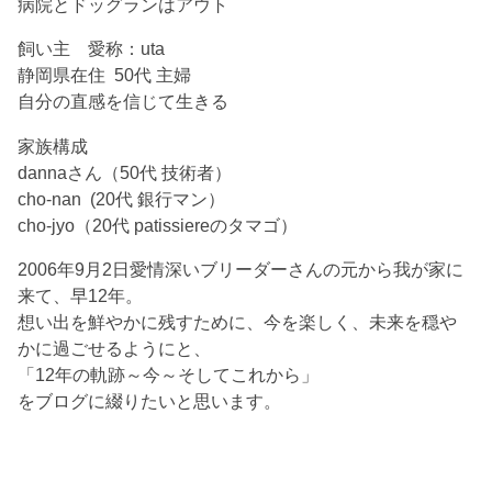
病院とドッグランはアウト
飼い主 愛称：uta
静岡県在住 50代 主婦
自分の直感を信じて生きる
家族構成
dannaさん（50代 技術者）
cho-nan (20代 銀行マン）
cho-jyo（20代 patissiereのタマゴ）
2006年9月2日愛情深いブリーダーさんの元から我が家に
来て、早12年。
想い出を鮮やかに残すために、今を楽しく、未来を穏や
かに過ごせるようにと、
「12年の軌跡～今～そしてこれから」
をブログに綴りたいと思います。