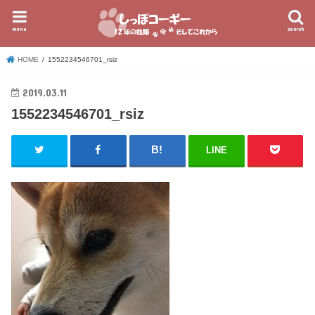
menu
search
HOME
1552234546701_rsiz
2019.03.11
1552234546701_rsiz
LINE