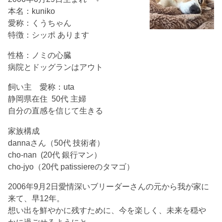
本名：kuniko
愛称：くうちゃん
特徴：シッポ あります
性格：ノミの心臓
病院とドッグランはアウト
飼い主 愛称：uta
静岡県在住 50代 主婦
自分の直感を信じて生きる
家族構成
dannaさん（50代 技術者）
cho-nan (20代 銀行マン）
cho-jyo（20代 patissiereのタマゴ）
2006年9月2日愛情深いブリーダーさんの元から我が家に
来て、早12年。
想い出を鮮やかに残すために、今を楽しく、未来を穏や