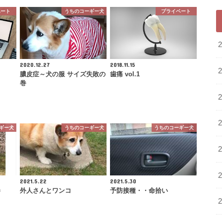
ベート
うちのコーギー犬
プライベート
2020.12.27
2018.11.15
膿皮症～犬の服 サイズ失敗の
歯痛 vol.1
巻
ギー犬
うちのコーギー犬
うちのコーギー犬
2021.5.22
2021.5.30
巻
外人さんとワンコ
予防接種・・命拾い