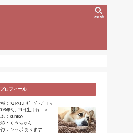
search
プロフィール
種：ｳｴﾙｼｭｺｰｷﾞｰﾍﾟﾝﾌﾞﾛｰｸ
006年6月29日生まれ ♀
名：kuniko
愛称：くうちゃん
特徴：シッポ あります