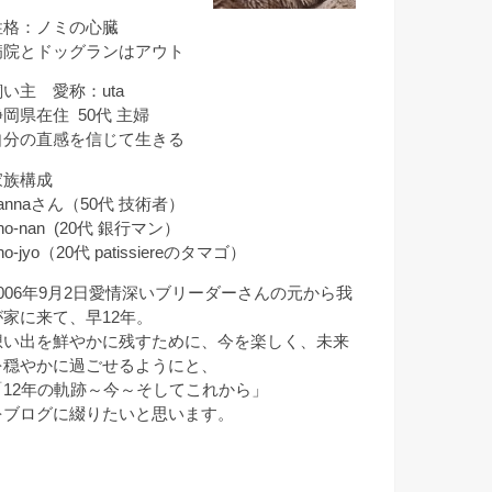
性格：ノミの心臓
病院とドッグランはアウト
飼い主 愛称：uta
静岡県在住 50代 主婦
自分の直感を信じて生きる
家族構成
annaさん（50代 技術者）
ho-nan (20代 銀行マン）
ho-jyo（20代 patissiereのタマゴ）
2006年9月2日愛情深いブリーダーさんの元から我
が家に来て、早12年。
想い出を鮮やかに残すために、今を楽しく、未来
を穏やかに過ごせるようにと、
「12年の軌跡～今～そしてこれから」
をブログに綴りたいと思います。