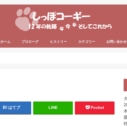
ホーム
プロローグ
ヒストリー
カテゴリー
お問い合わせ
since 2006 ～
since 2013 ～
うちのコーギー犬
犬の健康
犬の色々
プライベート
ちょっと一息
未分類
犬
2
はてブ
LINE
Pocket
本