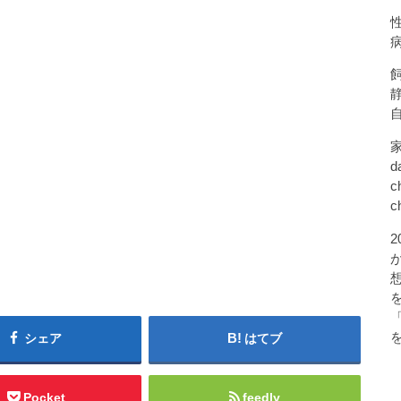
d
c
c
シェア
はてブ
Pocket
feedly