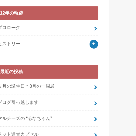
12年の軌跡
プロローグ
ヒストリー
最近の投稿
６月の誕生日＊8月の一周忌
ブログ引っ越します
マルチーズの “るなちゃん”
ペット遺骨カプセル