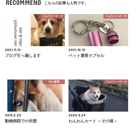
RECOMMEND
こちらの記事も人気です。
うちのコーギー犬
うちのコーギー犬
2021.11.14
2021.10.16
ブログ引っ越します
ペット遺骨カプセル
犬の健康
うちのコーギー犬
2019.2.20
2020.8.29
動物病院での失態
わんわんカート ～その後～