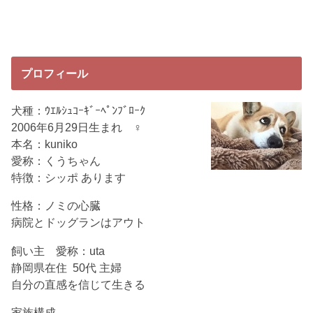
プロフィール
犬種：ｳｴﾙｼｭｺｰｷﾞｰﾍﾟﾝﾌﾞﾛｰｸ
2006年6月29日生まれ ♀
本名：kuniko
愛称：くうちゃん
特徴：シッポ あります
性格：ノミの心臓
病院とドッグランはアウト
飼い主 愛称：uta
静岡県在住 50代 主婦
自分の直感を信じて生きる
家族構成