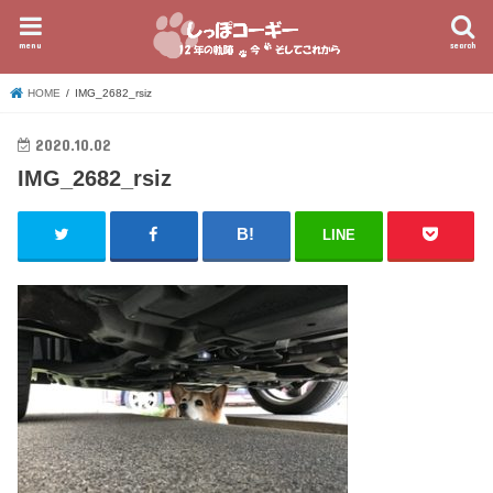
menu
search
HOME
IMG_2682_rsiz
2020.10.02
IMG_2682_rsiz
LINE