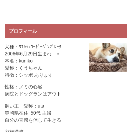
プロフィール
犬種：ｳｴﾙｼｭｺｰｷﾞｰﾍﾟﾝﾌﾞﾛｰｸ
2006年6月29日生まれ ♀
本名：kuniko
愛称：くうちゃん
特徴：シッポ あります
性格：ノミの心臓
病院とドッグランはアウト
飼い主 愛称：uta
静岡県在住 50代 主婦
自分の直感を信じて生きる
家族構成