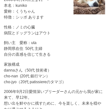
本名：kuniko
愛称：くうちゃん
特徴：シッポ あります
性格：ノミの心臓
病院とドッグランはアウト
飼い主 愛称：uta
静岡県在住 50代 主婦
自分の直感を信じて生きる
家族構成
dannaさん（50代 技術者）
cho-nan (20代 銀行マン）
cho-jyo（20代 patissiereのタマゴ）
2006年9月2日愛情深いブリーダーさんの元から我が家に
来て、早12年。
想い出を鮮やかに残すために、今を楽しく、未来を穏や