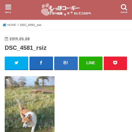
menu
search
HOME
DSC_4581_rsiz
2019.05.08
DSC_4581_rsiz
LINE