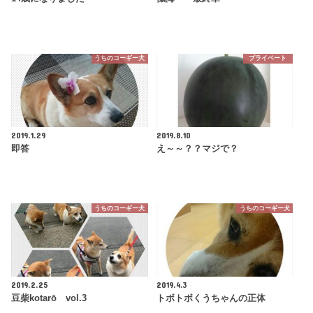
うちのコーギー犬
プライベート
2019.1.29
2019.8.10
即答
え～～？？マジで？
うちのコーギー犬
うちのコーギー犬
2019.2.25
2019.4.3
豆柴kotarō vol.3
トボトボくうちゃんの正体