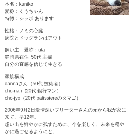
本名：kuniko
愛称：くうちゃん
特徴：シッポ あります
性格：ノミの心臓
病院とドッグランはアウト
飼い主 愛称：uta
静岡県在住 50代 主婦
自分の直感を信じて生きる
家族構成
dannaさん（50代 技術者）
cho-nan (20代 銀行マン）
cho-jyo（20代 patissiereのタマゴ）
2006年9月2日愛情深いブリーダーさんの元から我が家に
来て、早12年。
想い出を鮮やかに残すために、今を楽しく、未来を穏や
かに過ごせるようにと、