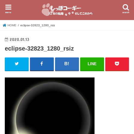
menu
search
HOME
eclipse-32823_1280_rsiz
2020.01.13
eclipse-32823_1280_rsiz
LINE