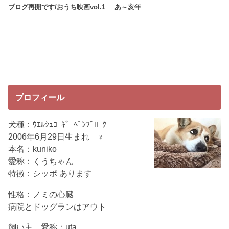
ブログ再開です/おうち映画vol.1
あ～亥年
プロフィール
犬種：ｳｴﾙｼｭｺｰｷﾞｰﾍﾟﾝﾌﾞﾛｰｸ
2006年6月29日生まれ ♀
本名：kuniko
愛称：くうちゃん
特徴：シッポ あります
性格：ノミの心臓
病院とドッグランはアウト
飼い主 愛称：uta