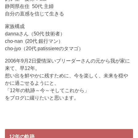
静岡県在住 50代 主婦
自分の直感を信じて生きる
家族構成
dannaさん（50代 技術者）
cho-nan (20代 銀行マン）
cho-jyo（20代 patissiereのタマゴ）
2006年9月2日愛情深いブリーダーさんの元から我が家に
来て、早12年。
想い出を鮮やかに残すために、今を楽しく、未来を穏や
かに過ごせるようにと、
「12年の軌跡～今～そしてこれから」
をブログに綴りたいと思います。
12年の軌跡