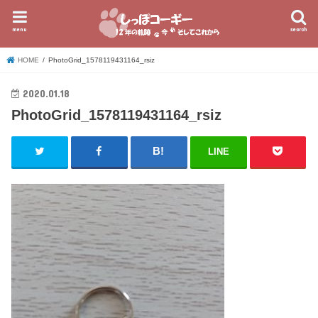
menu
search
HOME
PhotoGrid_1578119431164_rsiz
2020.01.18
PhotoGrid_1578119431164_rsiz
LINE