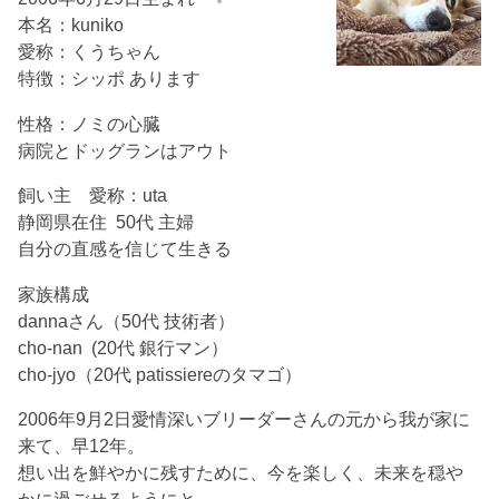
本名：kuniko
愛称：くうちゃん
特徴：シッポ あります
性格：ノミの心臓
病院とドッグランはアウト
飼い主 愛称：uta
静岡県在住 50代 主婦
自分の直感を信じて生きる
家族構成
dannaさん（50代 技術者）
cho-nan (20代 銀行マン）
cho-jyo（20代 patissiereのタマゴ）
2006年9月2日愛情深いブリーダーさんの元から我が家に
来て、早12年。
想い出を鮮やかに残すために、今を楽しく、未来を穏や