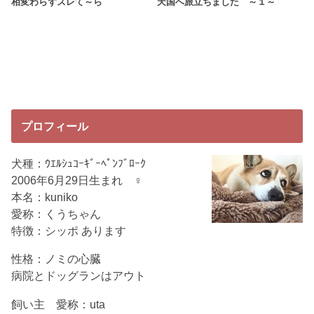
相変わらずズレて～ら
天国へ旅立ちました ～１～
プロフィール
犬種：ｳｴﾙｼｭｺｰｷﾞｰﾍﾟﾝﾌﾞﾛｰｸ
2006年6月29日生まれ ♀
本名：kuniko
愛称：くうちゃん
特徴：シッポ あります
性格：ノミの心臓
病院とドッグランはアウト
飼い主 愛称：uta