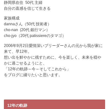
静岡県在住 50代 主婦
自分の直感を信じて生きる
家族構成
dannaさん（50代 技術者）
cho-nan (20代 銀行マン）
cho-jyo（20代 patissiereのタマゴ）
2006年9月2日愛情深いブリーダーさんの元から我が家に
来て、早12年。
想い出を鮮やかに残すために、今を楽しく、未来を穏や
かに過ごせるようにと、
「12年の軌跡～今～そしてこれから」
をブログに綴りたいと思います。
12年の軌跡