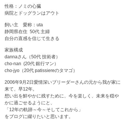
性格：ノミの心臓
病院とドッグランはアウト
飼い主 愛称：uta
静岡県在住 50代 主婦
自分の直感を信じて生きる
家族構成
dannaさん（50代 技術者）
cho-nan (20代 銀行マン）
cho-jyo（20代 patissiereのタマゴ）
2006年9月2日愛情深いブリーダーさんの元から我が家に
来て、早12年。
想い出を鮮やかに残すために、今を楽しく、未来を穏や
かに過ごせるようにと、
「12年の軌跡～今～そしてこれから」
をブログに綴りたいと思います。