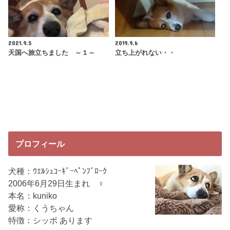
2021.9.5
2019.9.6
天国へ旅立ちました ～１～
立ち上がれない・・
プロフィール
犬種：ｳｴﾙｼｭｺｰｷﾞｰﾍﾟﾝﾌﾞﾛｰｸ
2006年6月29日生まれ ♀
本名：kuniko
愛称：くうちゃん
特徴：シッポ あります