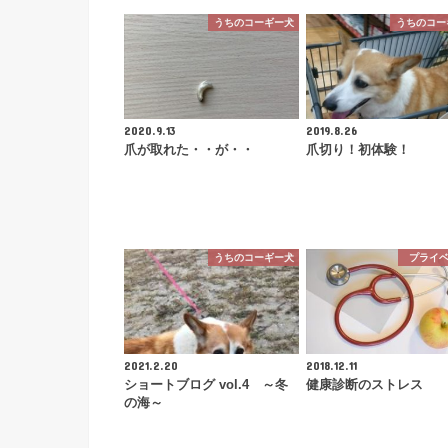
うちのコーギー犬
うちのコー
2020.9.13
2019.8.26
爪が取れた・・が・・
爪切り！初体験！
うちのコーギー犬
プライ
2021.2.20
2018.12.11
ショートブログ vol.4 ～冬
健康診断のストレス
の海～