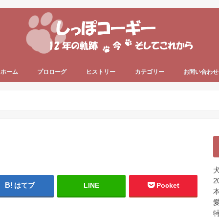
ホーム
プロローグ
ヒストリー
カテゴリー
お問い合わせ
since 2006 ～
since 2013 ～
うちのコーギー犬
犬の健康
犬の色々
プライベート
ちょっと一息
未分類
犬
2
はてブ
LINE
Pocket
本