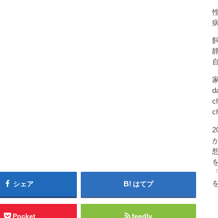
d
c
c
シェア
はてブ
Pocket
feedly