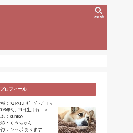
search
プロフィール
種：ｳｴﾙｼｭｺｰｷﾞｰﾍﾟﾝﾌﾞﾛｰｸ
006年6月29日生まれ ♀
名：kuniko
愛称：くうちゃん
特徴：シッポ あります