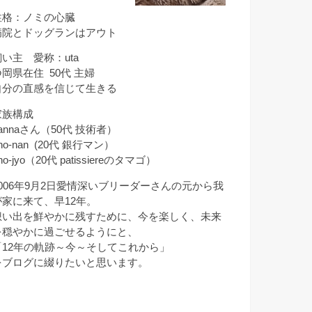
性格：ノミの心臓
病院とドッグランはアウト
飼い主 愛称：uta
静岡県在住 50代 主婦
自分の直感を信じて生きる
家族構成
annaさん（50代 技術者）
ho-nan (20代 銀行マン）
ho-jyo（20代 patissiereのタマゴ）
2006年9月2日愛情深いブリーダーさんの元から我
が家に来て、早12年。
想い出を鮮やかに残すために、今を楽しく、未来
を穏やかに過ごせるようにと、
「12年の軌跡～今～そしてこれから」
をブログに綴りたいと思います。