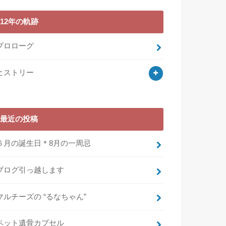
12年の軌跡
プロローグ
ヒストリー
最近の投稿
６月の誕生日＊8月の一周忌
ブログ引っ越します
マルチーズの “るなちゃん”
ペット遺骨カプセル