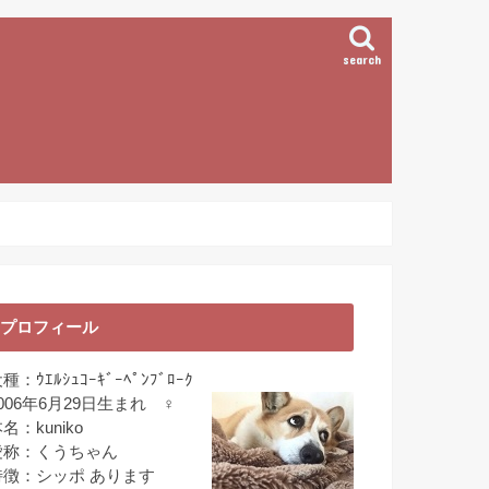
search
プロフィール
種：ｳｴﾙｼｭｺｰｷﾞｰﾍﾟﾝﾌﾞﾛｰｸ
006年6月29日生まれ ♀
名：kuniko
愛称：くうちゃん
特徴：シッポ あります