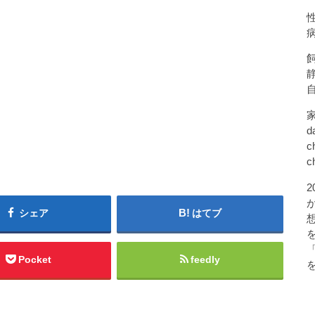
d
c
c
シェア
はてブ
Pocket
feedly