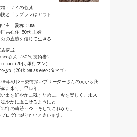
性格：ノミの心臓
病院とドッグランはアウト
飼い主 愛称：uta
静岡県在住 50代 主婦
自分の直感を信じて生きる
家族構成
annaさん（50代 技術者）
ho-nan (20代 銀行マン）
ho-jyo（20代 patissiereのタマゴ）
2006年9月2日愛情深いブリーダーさんの元から我
が家に来て、早12年。
想い出を鮮やかに残すために、今を楽しく、未来
を穏やかに過ごせるようにと、
「12年の軌跡～今～そしてこれから」
をブログに綴りたいと思います。