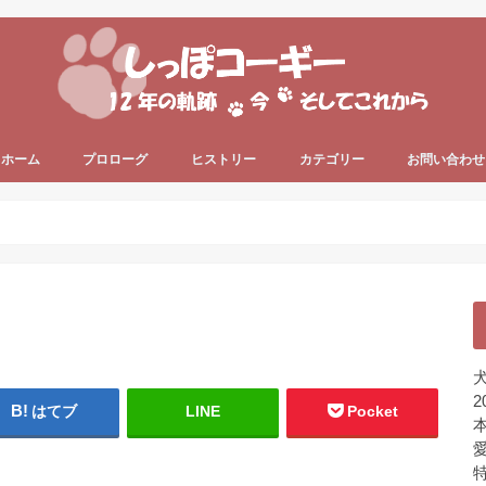
ホーム
プロローグ
ヒストリー
カテゴリー
お問い合わせ
since 2006 ～
since 2013 ～
うちのコーギー犬
犬の健康
犬の色々
プライベート
ちょっと一息
未分類
犬
2
はてブ
LINE
Pocket
本