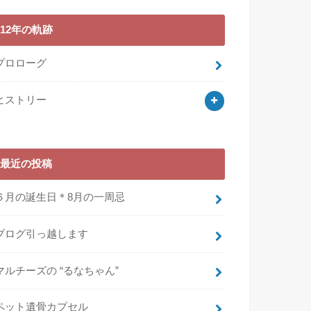
12年の軌跡
プロローグ
ヒストリー
最近の投稿
６月の誕生日＊8月の一周忌
ブログ引っ越します
マルチーズの “るなちゃん”
ペット遺骨カプセル