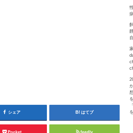
d
c
c
シェア
はてブ
Pocket
feedly