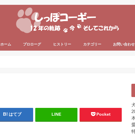
ホーム
プロローグ
ヒストリー
カテゴリー
お問い合わせ
since 2006 ～
since 2013 ～
うちのコーギー犬
犬の健康
犬の色々
プライベート
ちょっと一息
未分類
犬
2
はてブ
LINE
Pocket
本