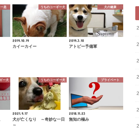
と一息
うちのコーギー犬
犬の健康
2019.10.19
2019.3.10
カイーカイー
アトピー予備軍
ギー犬
うちのコーギー犬
プライベート
2021.9.17
2018.11.23
息
犬が亡くなり ～奇妙な一日
無知の極み
～