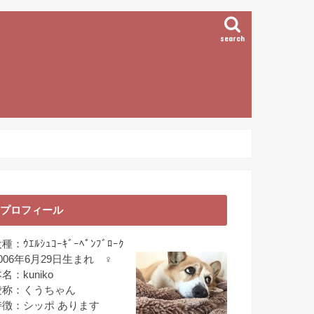
search
プロフィール
種：ｳｴﾙｼｭｺｰｷﾞｰﾍﾟﾝﾌﾞﾛｰｸ
006年6月29日生まれ ♀
名：kuniko
愛称：くうちゃん
特徴：シッポ あります