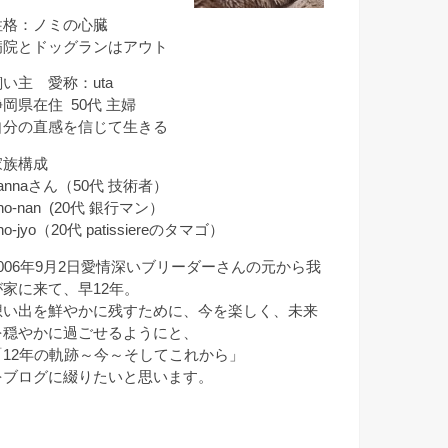
性格：ノミの心臓
病院とドッグランはアウト
飼い主 愛称：uta
静岡県在住 50代 主婦
自分の直感を信じて生きる
家族構成
annaさん（50代 技術者）
ho-nan (20代 銀行マン）
ho-jyo（20代 patissiereのタマゴ）
2006年9月2日愛情深いブリーダーさんの元から我
が家に来て、早12年。
想い出を鮮やかに残すために、今を楽しく、未来
を穏やかに過ごせるようにと、
「12年の軌跡～今～そしてこれから」
をブログに綴りたいと思います。