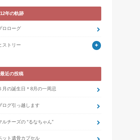
12年の軌跡
プロローグ
ヒストリー
最近の投稿
６月の誕生日＊8月の一周忌
ブログ引っ越します
マルチーズの “るなちゃん”
ペット遺骨カプセル