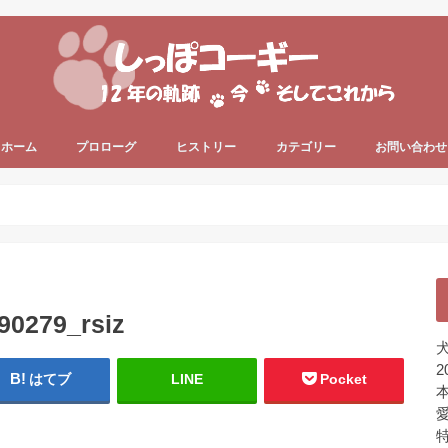
ホーム
プロローグ
ヒストリー
カテゴリー
お問い合わせ
since 2006 ～
since 2013 ～
うちのコーギー犬
犬の健康
犬の色々
プライベート
ちょっと一息
未分類
0279_rsiz
犬
2
はてブ
LINE
Pocket
本