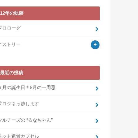
12年の軌跡
プロローグ
ヒストリー
最近の投稿
６月の誕生日＊8月の一周忌
ブログ引っ越します
マルチーズの “るなちゃん”
ペット遺骨カプセル