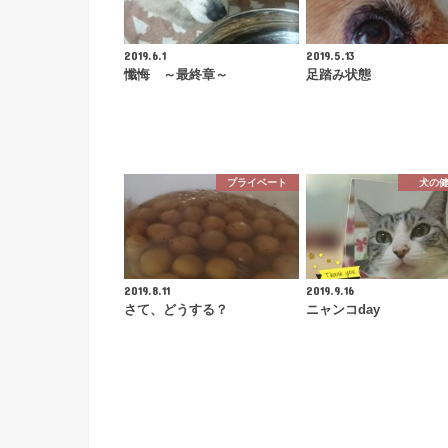
2019.6.1
2019.5.13
懺悔 ～最終章～
足踏み状態
プライベート
犬の
2019.8.11
2019.9.16
さて、どうする？
ニャンコday