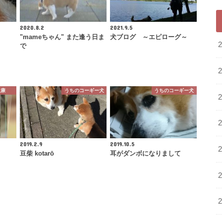
2020.8.2
2021.9.5
"mameちゃん" また逢う日ま
犬ブログ ～エピローグ～
で
健康
うちのコーギー犬
うちのコーギー犬
2019.2.9
2019.10.5
豆柴 kotarō
耳がダンボになりまして