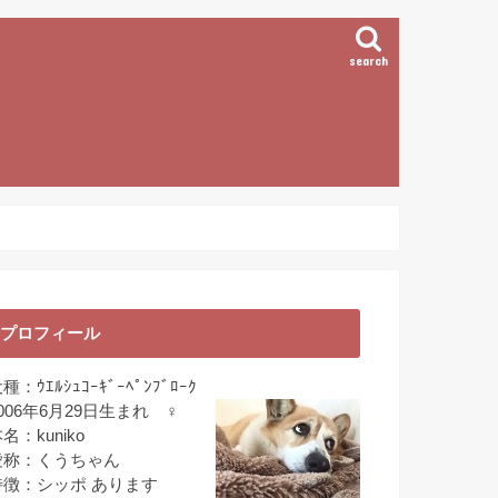
search
プロフィール
種：ｳｴﾙｼｭｺｰｷﾞｰﾍﾟﾝﾌﾞﾛｰｸ
006年6月29日生まれ ♀
名：kuniko
愛称：くうちゃん
特徴：シッポ あります