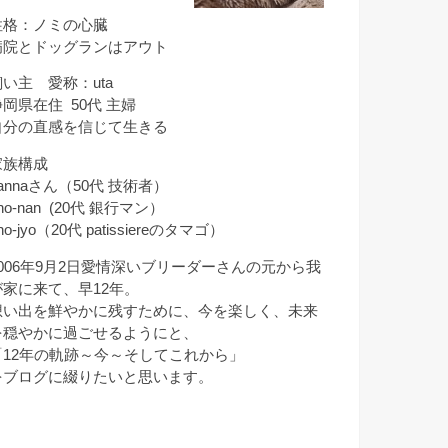
性格：ノミの心臓
病院とドッグランはアウト
飼い主 愛称：uta
静岡県在住 50代 主婦
自分の直感を信じて生きる
家族構成
annaさん（50代 技術者）
ho-nan (20代 銀行マン）
ho-jyo（20代 patissiereのタマゴ）
2006年9月2日愛情深いブリーダーさんの元から我
が家に来て、早12年。
想い出を鮮やかに残すために、今を楽しく、未来
を穏やかに過ごせるようにと、
「12年の軌跡～今～そしてこれから」
をブログに綴りたいと思います。