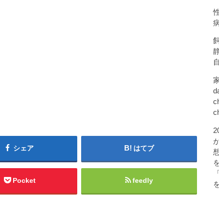
d
c
c
シェア
はてブ
Pocket
feedly